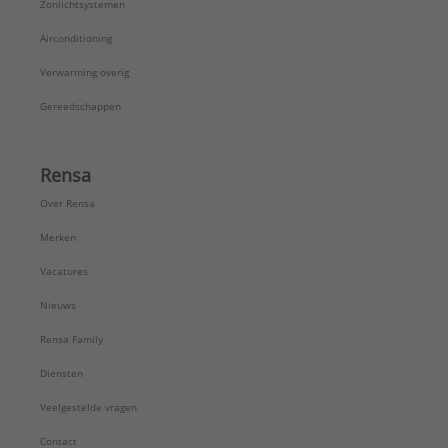
Zonlichtsystemen
Airconditioning
Verwarming overig
Gereedschappen
Rensa
Over Rensa
Merken
Vacatures
Nieuws
Rensa Family
Diensten
Veelgestelde vragen
Contact