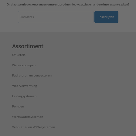
Ons laatste nieuws ontvangen omtrent productnieuws, acties en andere interessante zaken?
Inschrijven
Assortiment
CV-ketels
Warmtepompen
Radiatoren en convectoren
Vloerverwarming
Leidingsystemen
Pompen
Warmwatersystemen
Ventilatie- en WTW-systemen