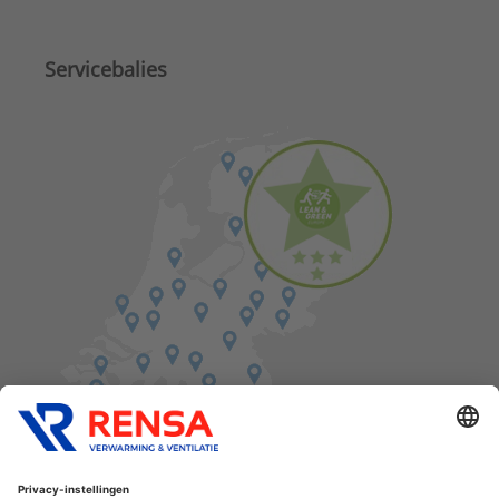
Servicebalies
Vind een balie in de buurt