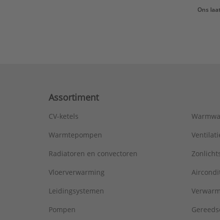
Ons laa
Assortiment
CV-ketels
Warmwa
Warmtepompen
Ventila
Radiatoren en convectoren
Zonlich
Vloerverwarming
Aircondi
Leidingsystemen
Verwarm
Pompen
Gereeds