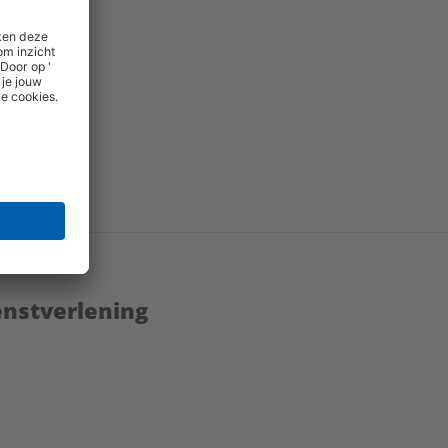
anuit de
ng van de
enstverlening