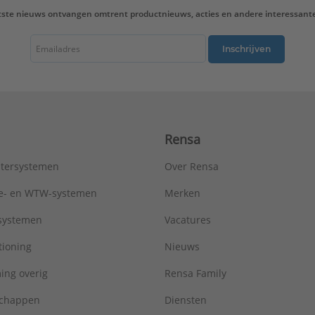
tste nieuws ontvangen omtrent productnieuws, acties en andere interessant
Inschrijven
Rensa
tersystemen
Over Rensa
tie- en WTW-systemen
Merken
tsystemen
Vacatures
tioning
Nieuws
ing overig
Rensa Family
chappen
Diensten