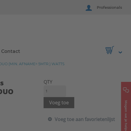
Professionals
Contact
 DUO (MIN. AFNAME= 5MTR.) WATTS
is
QTY
 DUO
Voeg toe
Mogen we je helpen?
Voeg toe aan favorietenlijst