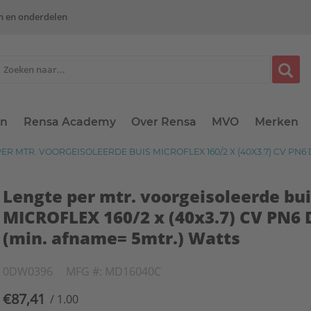
n en onderdelen
en
Rensa Academy
Over Rensa
MVO
Merken
ER MTR. VOORGEISOLEERDE BUIS MICROFLEX 160/2 X (40X3.7) CV PN6
Lengte per mtr. voorgeisoleerde bu
MICROFLEX 160/2 x (40x3.7) CV PN6
(min. afname= 5mtr.) Watts
0DW0396
MFG #: MD16040C
€87,41
/ 1.00