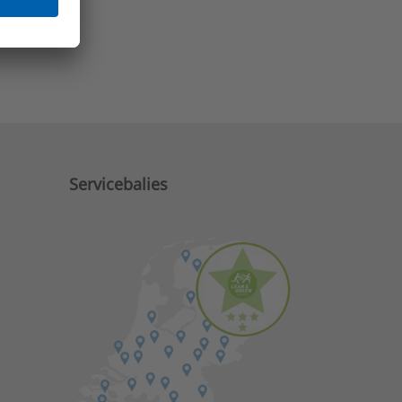
e zaken?
Servicebalies