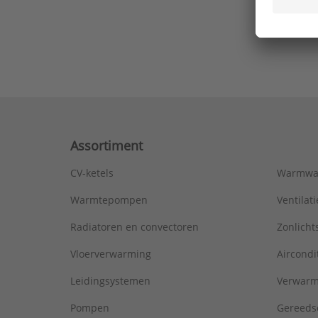
Ons laa
Assortiment
CV-ketels
Warmwa
Warmtepompen
Ventila
Radiatoren en convectoren
Zonlich
Vloerverwarming
Aircondi
Leidingsystemen
Verwarm
Pompen
Gereeds