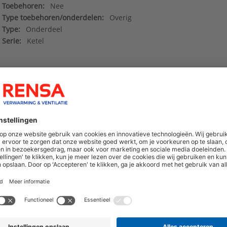
Toebehoren:
Nee
Type toebehoren/onderdelen:
Overig
Type:
Onderdeel
Serie:
Ketel
Data sheet_87185414200
()
Deeplinks
()
hoogte van nieuwe producten en onze di