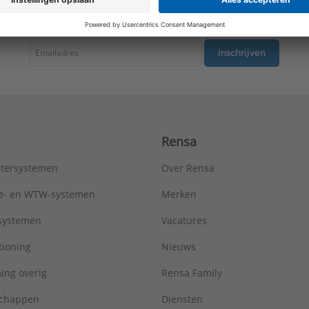
tste nieuws ontvangen omtrent productnieuws, acties en andere interessant
Inschrijven
Rensa
tersystemen
Over Rensa
tie- en WTW-systemen
Merken
tsystemen
Vacatures
tioning
Nieuws
ing overig
Rensa Family
chappen
Diensten