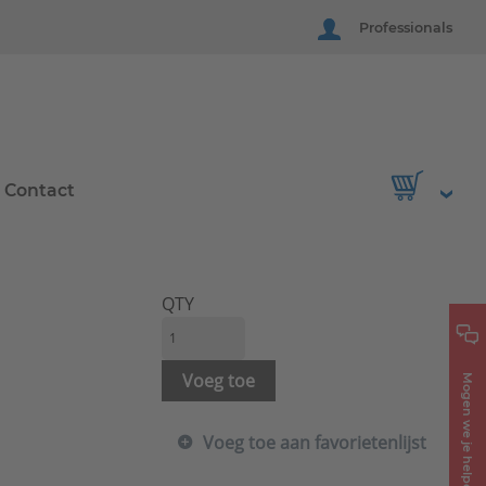
Professionals
Contact
QTY
Voeg toe
Mogen we je helpen?
Voeg toe aan favorietenlijst