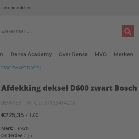
n en onderdelen
en
Rensa Academy
Over Rensa
MVO
Merken
 D600 ZWART BOSCH
Afdekking deksel D600 zwart Bosch
0EV6153
MFG #: 87185414200
€225,35
/ 1.00
Merk:
Bosch
Onderdeel:
Ja