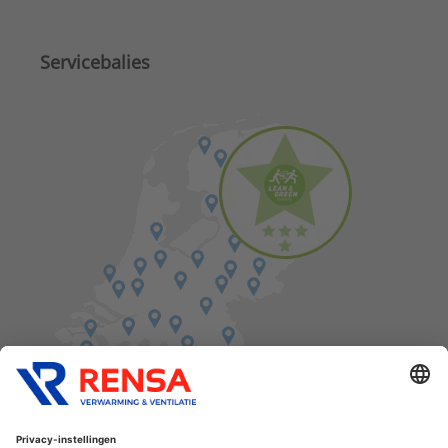
Servicebalies
Vind een balie in de buurt