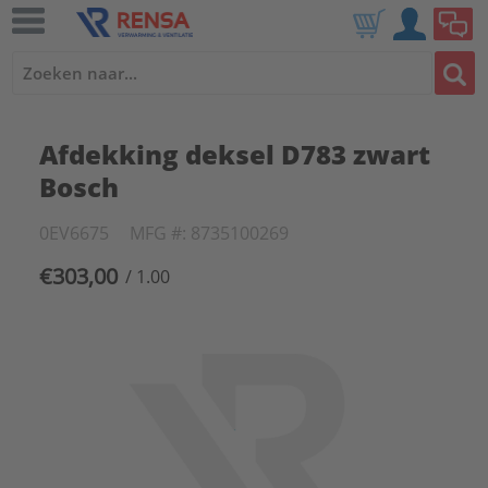
Afdekking deksel D783 zwart
Bosch
0EV6675
MFG #: 8735100269
€303,00
/ 1.00