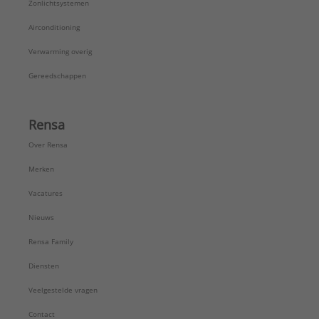
Zonlichtsystemen
Airconditioning
Verwarming overig
Gereedschappen
Rensa
Over Rensa
Merken
Vacatures
Nieuws
Rensa Family
Diensten
Veelgestelde vragen
Contact