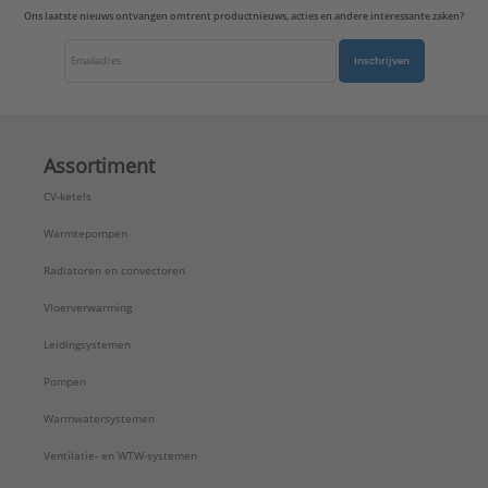
Ons laatste nieuws ontvangen omtrent productnieuws, acties en andere interessante zaken?
Inschrijven
Assortiment
CV-ketels
Warmtepompen
Radiatoren en convectoren
Vloerverwarming
Leidingsystemen
Pompen
Warmwatersystemen
Ventilatie- en WTW-systemen