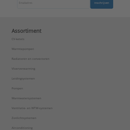
Inschrijven
Assortiment
CV-ketels
Warmtepompen
Radiatoren en convectoren
Vloerverwarming
Leidingsystemen
Pompen
Warmwatersystemen
Ventilatie- en WTW-systemen
Zonlichtsystemen
Airconditioning