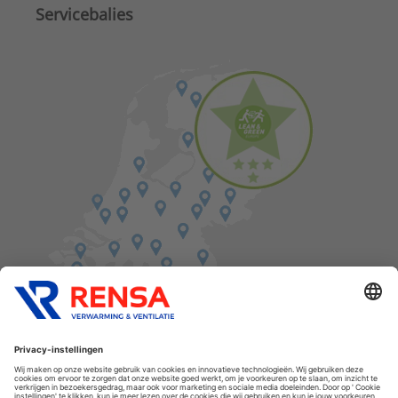
Servicebalies
Vind een balie in de buurt