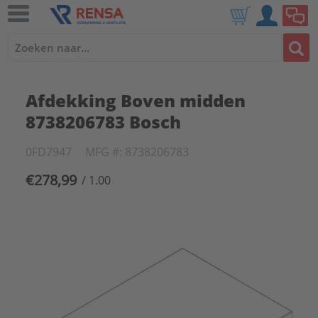
Afdekking Boven midden
8738206783 Bosch
0FD7947
MFG #: 8738206783
€278,99
/ 1.00