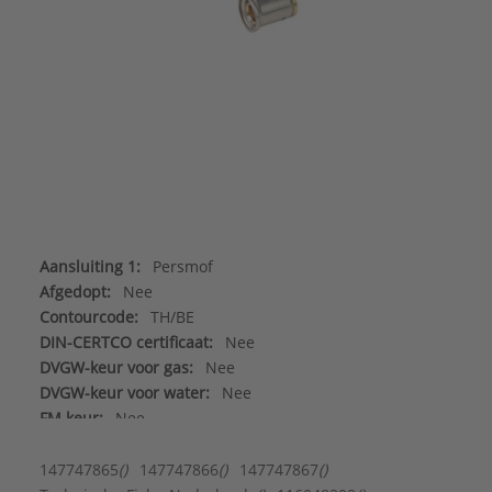
Aansluiting 1:
Persmof
Afgedopt:
Nee
Contourcode:
TH/BE
DIN-CERTCO certificaat:
Nee
DVGW-keur voor gas:
Nee
DVGW-keur voor water:
Nee
FM keur:
Nee
Gastec QA:
Nee
Hoofdkleur fitting:
Messing
147747865
()
147747866
()
147747867
()