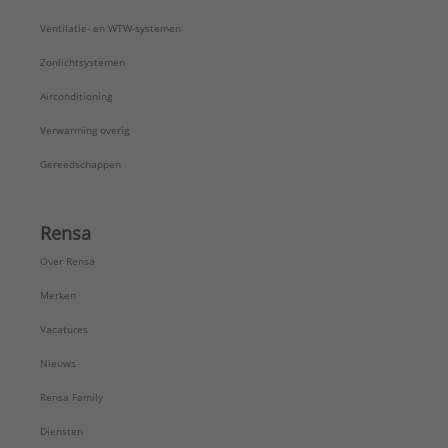
Ventilatie- en WTW-systemen
Zonlichtsystemen
Airconditioning
Verwarming overig
Gereedschappen
Rensa
Over Rensa
Merken
Vacatures
Nieuws
Rensa Family
Diensten