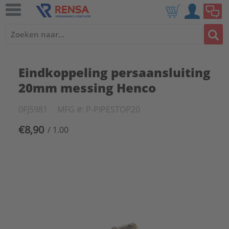
Eindkoppeling persaansluiting
20mm messing Henco
0FJ5981
MFG #: P-PIPESTOP20
€8,90
/ 1.00