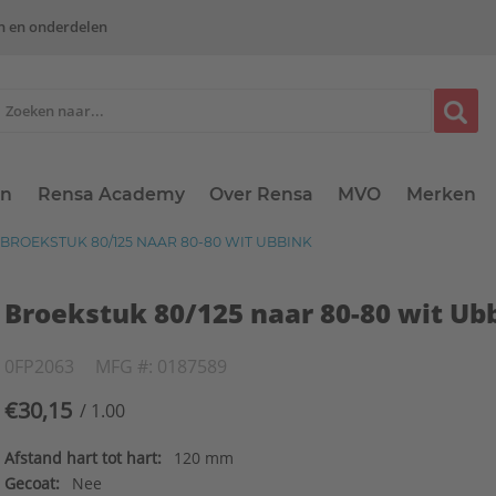
n en onderdelen
en
Rensa Academy
Over Rensa
MVO
Merken
BROEKSTUK 80/125 NAAR 80-80 WIT UBBINK
Broekstuk 80/125 naar 80-80 wit Ub
0FP2063
MFG #: 0187589
€30,15
/ 1.00
Afstand hart tot hart:
120 mm
Gecoat:
Nee