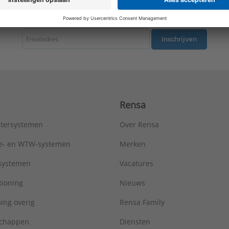
tste nieuws ontvangen omtrent productnieuws, acties en andere interessant
Inschrijven
Rensa
tersystemen
Over Rensa
tie- en WTW-systemen
Merken
tsystemen
Vacatures
tioning
Nieuws
ing overig
Rensa Family
chappen
Diensten