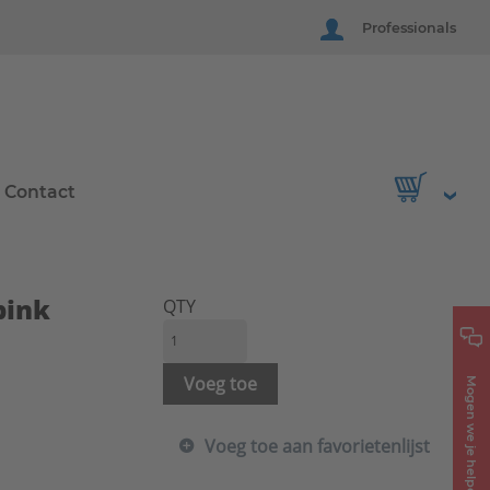
Professionals
Contact
bink
QTY
Voeg toe
Mogen we je helpen?
Voeg toe aan favorietenlijst