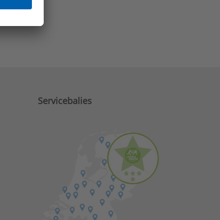
e zaken?
Servicebalies