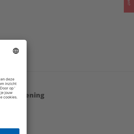
h
enstverlening