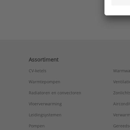
Ons laa
Assortiment
CV-ketels
Warmwa
Warmtepompen
Ventila
Radiatoren en convectoren
Zonlich
Vloerverwarming
Aircondi
Leidingsystemen
Verwarm
Pompen
Gereeds