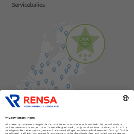
Servicebalies
Vind een balie in de buurt