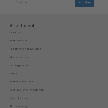
Inschrijven
Assortiment
CV-ketels
Warmtepompen
Radiatoren en convectoren
Vloerverwarming
Leidingsystemen
Pompen
Warmwatersystemen
Ventilatie- en WTW-systemen
Zonlichtsystemen
Airconditioning