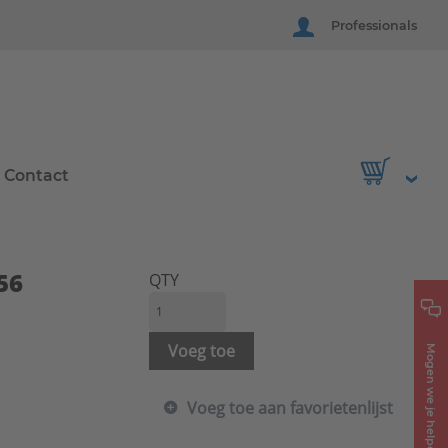
Professionals
Contact
56
QTY
Voeg toe
Mogen we je helpen?
Voeg toe aan favorietenlijst