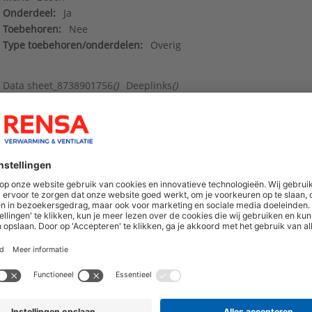
Onderdeel:
Ja
Toebehoren:
Nee
Type toebehoren/onderdelen:
Overig
Data sheet_8738901756
()
Deeplinks
()
hoogte van nieuwe producten en onze di