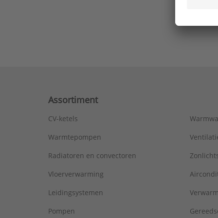
Ons laa
Assortiment
CV-ketels
Warmwa
Warmtepompen
Ventila
Radiatoren en convectoren
Zonlich
Vloerverwarming
Aircondi
Leidingsystemen
Verwarm
Pompen
Gereeds