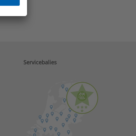
e zaken?
Servicebalies