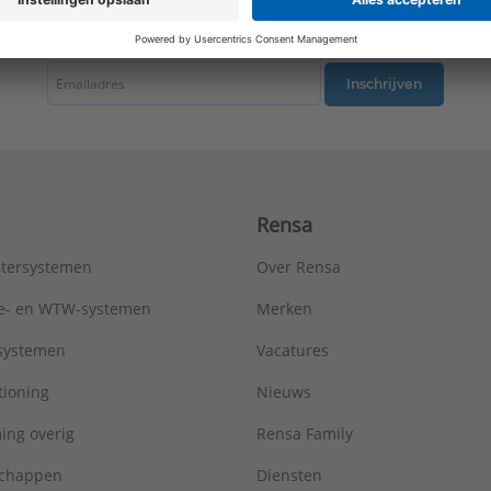
tste nieuws ontvangen omtrent productnieuws, acties en andere interessant
Inschrijven
Rensa
tersystemen
Over Rensa
tie- en WTW-systemen
Merken
tsystemen
Vacatures
tioning
Nieuws
ing overig
Rensa Family
chappen
Diensten