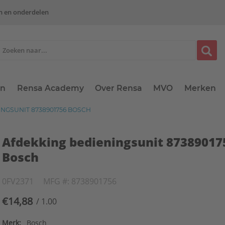
n en onderdelen
en
Rensa Academy
Over Rensa
MVO
Merken
NGSUNIT 8738901756 BOSCH
Afdekking bedieningsunit 87389017
Bosch
0FV2371
MFG #: 8738901756
€14,88
/ 1.00
Merk:
Bosch