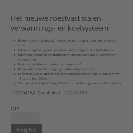
Afgedopt:
Nee
Contourcode aansluiting 1:
V
Het nieuwe roestvast stalen
Contourcode aansluiting 2:
Overig
Contourcode aansluiting 3:
SC
verwarmings- en koelsysteem
Druktrap klasse flens:
Overig
DVGW-keur voor gas:
Nee
Economisch en kwalitatief hoogwaardig totaalsysteem van roestvast
DVGW-keur voor water:
Nee
staal
Efficiënte oplossing voor gesloten verwarmings- en koelinstallaties
FM keur:
Nee
Bruine markering op persfittingen en buizen voorkomt elk gevaar van
Gastec QA:
Nee
verwisseling
Niet voor drink­wa­ter­in­stal­la­ties toegelaten!
Hoek:
90 °
Betrouwbare bescherming tegen uitwendige corrosie
Hoge treksterkte:
Ja
Perfect op elkaar afgestemde systeemcomponenten met diameters van
15 tot en met 108mm
Hoofdkleur fitting:
Roestvaststaal (RVS)
Zeer veilig dankzij het Viega SC-Contur met de ongeperst-ondicht functie
KIWA-keur:
Nee
136220478
()
Deeplinks
()
136220478
()
KOMO-keur:
Nee
Kwaliteitsklasse aansluiting 1:
RVS 304 (1.4301)
Kwaliteitsklasse aansluiting 2:
RVS 304 (1.4301)
QTY
Kwaliteitsklasse aansluiting 3:
RVS 304 (1.4301)
Lengte aansluiting 1:
58 mm
Lengte aansluiting 2:
50 mm
Voeg toe