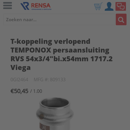
T-koppeling verlopend
TEMPONOX persaansluiting
RVS 54x3/4"bi.x54mm 1717.2
Viega
0GI2464
MFG #: 809133
€50,45
/ 1.00