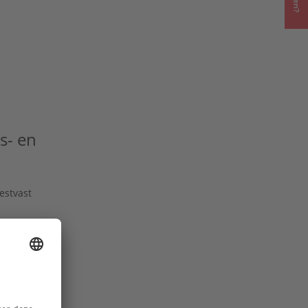
s- en
estvast
laties
evaar van
meters van