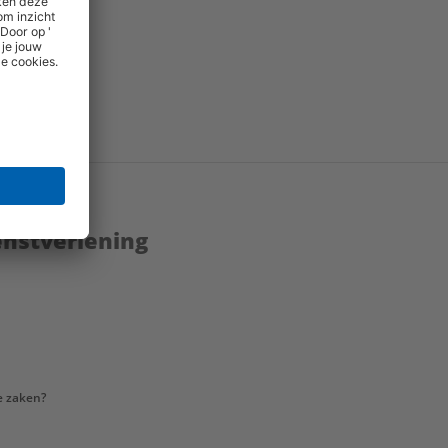
dicht
M)
enstverlening
e zaken?