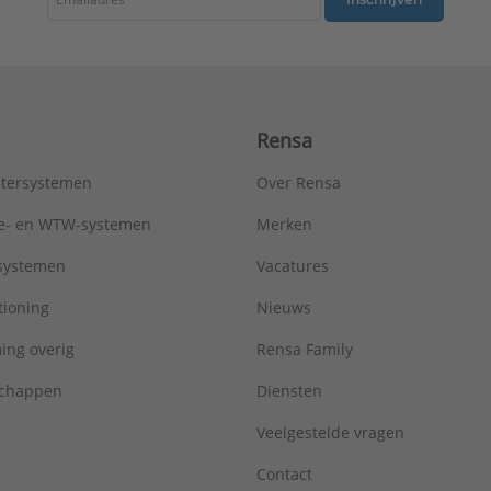
Oppervlaktebehandeling aansluiting 1:
Onbehandeld
Oppervlaktebehandeling aansluiting 2:
Onbehandeld
Oppervlaktebescherming aansluiting 1:
Onbehandeld
Oppervlaktebescherming aansluiting 2:
Onbehandeld
Ringstijfheidsklasse:
Overig
Rensa
Systeemgebonden:
Ja
Uitwendige buisdiameter aansluiting 1:
28 mm
tersystemen
Over Rensa
Uitwendige buisdiameter aansluiting 2:
28 mm
ULC keur:
Nee
tie- en WTW-systemen
Merken
UL-keur:
Nee
tsystemen
Vacatures
VdS keur:
Nee
Verlopend:
Nee
tioning
Nieuws
Werkende lengte aansluiting 1:
34 mm
ing overig
Rensa Family
Serie:
Temponox
chappen
Diensten
Veelgestelde vragen
Contact