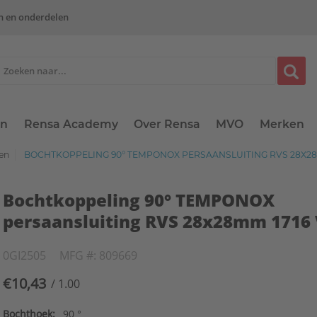
n en onderdelen
en
Rensa Academy
Over Rensa
MVO
Merken
gen
BOCHTKOPPELING 90° TEMPONOX PERSAANSLUITING RVS 28X28M
Bochtkoppeling 90° TEMPONOX
persaansluiting RVS 28x28mm 1716
0GI2505
MFG #: 809669
€10,43
/ 1.00
Bochthoek:
90 °