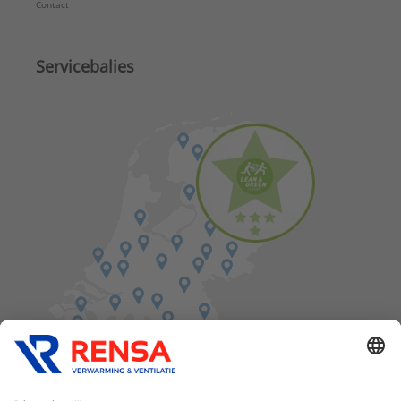
Contact
Servicebalies
Vind een balie in de buurt