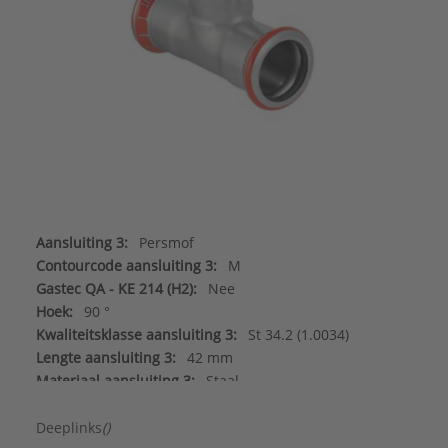
Aansluiting 3:
Persmof
Contourcode aansluiting 3:
M
Gastec QA - KE 214 (H2):
Nee
Hoek:
90 °
Kwaliteitsklasse aansluiting 3:
St 34.2 (1.0034)
Lengte aansluiting 3:
42 mm
Materiaal aansluiting 3:
Staal
Meerdelig:
Nee
Nom. diameter aansluiting 3:
DN 25
Deeplinks
()