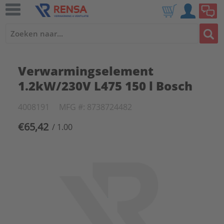
Verwarmingselement
1.2kW/230V L475 150 l Bosch
4008191
MFG #: 8738724482
€65,42
/ 1.00