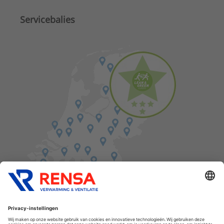
Servicebalies
Vind een balie in de buurt