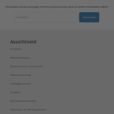
Ons laatste nieuws ontvangen omtrent productnieuws, acties en andere interessante zaken?
Inschrijven
Assortiment
CV-ketels
Warmtepompen
Radiatoren en convectoren
Vloerverwarming
Leidingsystemen
Pompen
Warmwatersystemen
Ventilatie- en WTW-systemen