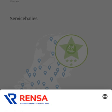
Contact
Servicebalies
Vind een balie in de buurt