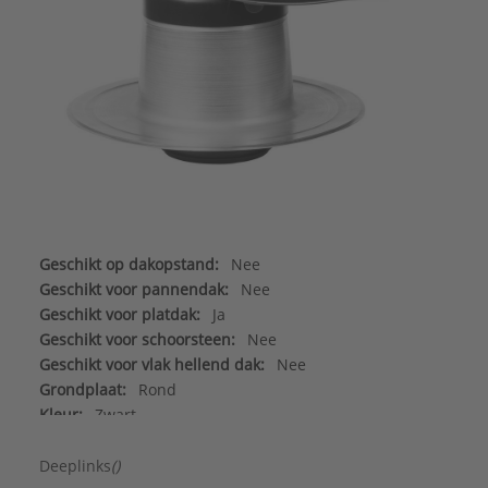
Geschikt op dakopstand:
Nee
Geschikt voor pannendak:
Nee
Geschikt voor platdak:
Ja
Geschikt voor schoorsteen:
Nee
Geschikt voor vlak hellend dak:
Nee
Grondplaat:
Rond
Kleur:
Zwart
Materiaal plaat:
Aluminium
Merk:
Anjo
Deeplinks
()