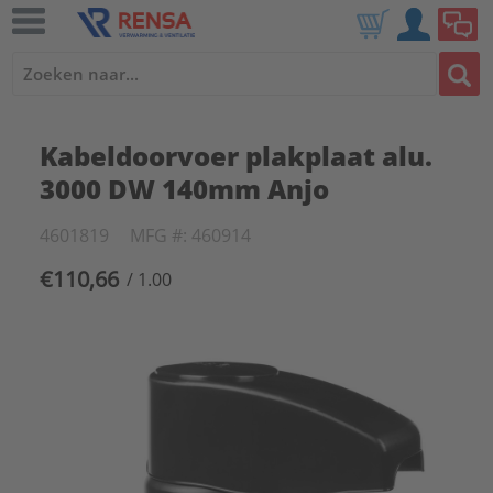
Kabeldoorvoer plakplaat alu.
3000 DW 140mm Anjo
4601819
MFG #: 460914
€110,66
/ 1.00