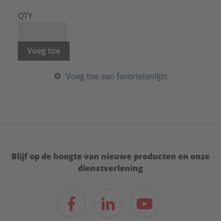
Met glijschaal/regenschaal:
Nee
Systeemdiameter:
140 mm
QTY
Type:
Leidingdoorvoeren
Serie:
Leidingdoorvoer geïsoleerd
Voeg toe
Voeg toe aan favorietenlijst
Blijf op de hoogte van nieuwe producten en onze
dienstverlening