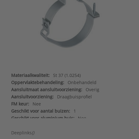
Materiaalkwaliteit:
St 37 (1.0254)
Oppervlaktebehandeling:
Onbehandeld
Aansluitmaat aansluitvoorziening:
Overig
Aansluitvoorziening:
Draagbuisprofiel
FM keur:
Nee
Geschikt voor aantal buizen:
1
Geschikt voor aluminium buis:
Nee
Geschikt voor gietijzeren buis:
Nee
Geschikt voor koperen buis:
Nee
Deeplinks
()