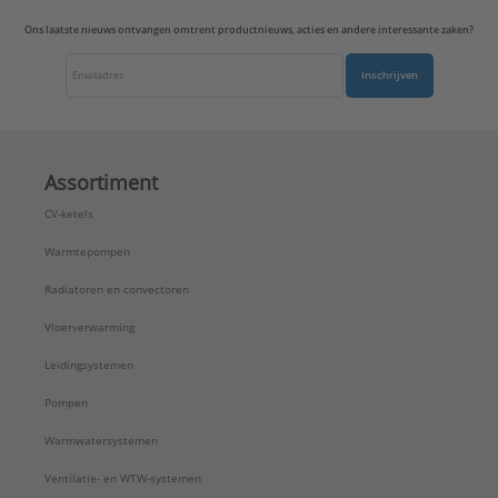
Ons laatste nieuws ontvangen omtrent productnieuws, acties en andere interessante zaken?
Inschrijven
Assortiment
CV-ketels
Warmtepompen
Radiatoren en convectoren
Vloerverwarming
Leidingsystemen
Pompen
Warmwatersystemen
Ventilatie- en WTW-systemen