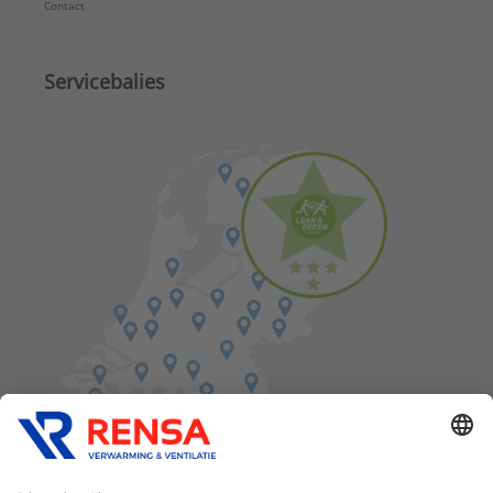
Contact
Servicebalies
Vind een balie in de buurt