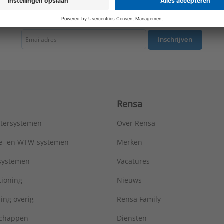
tste nieuws ontvangen omtrent productnieuws, acties en andere interessant
Inschrijven
Rensa
tersystemen
Over Rensa
tie- en WTW-systemen
Merken
tsystemen
Vacatures
tioning
Nieuws
ing overig
Rensa Family
chappen
Diensten