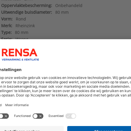
Oppervlaktebescherming:
Onbehandeld
Uitwendige buisdiameter:
80 mm
Vorm:
Rond
Merk:
Rheinzink
Type:
80 mm
Serie:
Wrong
40dd4713cf70b0ac446b1663422cdc8f.pdf
()
Maattekening
()
hoogte van nieuwe producten en onze di