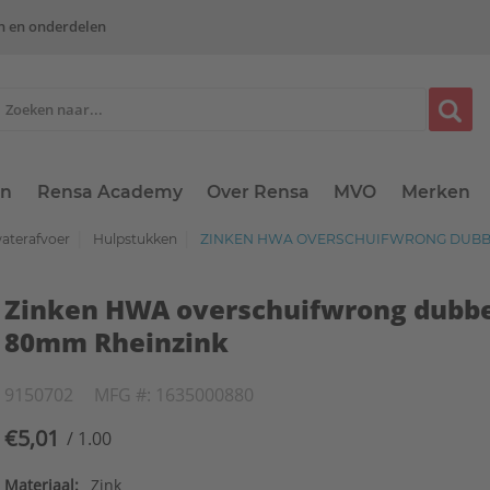
n en onderdelen
en
Rensa Academy
Over Rensa
MVO
Merken
terafvoer
Hulpstukken
ZINKEN HWA OVERSCHUIFWRONG DUBBE
Zinken HWA overschuifwrong dubb
80mm Rheinzink
9150702
MFG #: 1635000880
€5,01
/ 1.00
Materiaal:
Zink