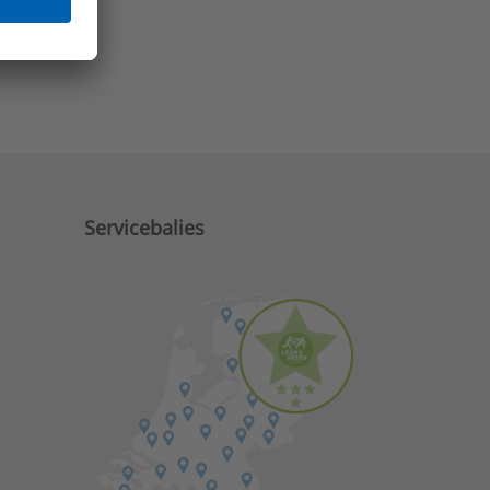
e zaken?
Servicebalies