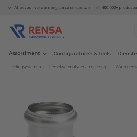
Alles voor verwarming, airco én sanitair
400.000+ producte
Assortiment
Configuratoren & tools
Dienst
Leidingsystemen
(Hemelwater)afvoer en riolering
HWA regenwa