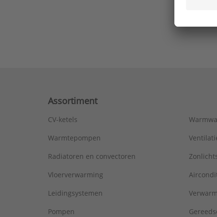
Ons laa
Assortiment
CV-ketels
Warmwa
Warmtepompen
Ventila
Radiatoren en convectoren
Zonlich
Vloerverwarming
Aircondi
Leidingsystemen
Verwarm
Pompen
Gereeds