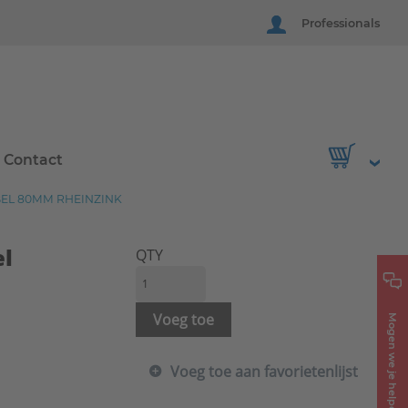
Professionals
Contact
L 80MM RHEINZINK
el
QTY
Voeg toe
Mogen we je helpen?
Voeg toe aan favorietenlijst