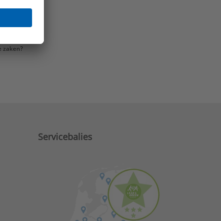
e zaken?
Servicebalies