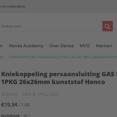
n en onderdelen
en
Rensa Academy
Over Rensa
MVO
Merken
gen
KNIEKOPPELING PERSAANSLUITING GAS 90° 1PKG 26X26MM KU
Kniekoppeling persaansluiting GAS 
1PKG 26x26mm kunststof Henco
9234416
MFG #: 1PKG-2626
€19,34
/ 1.00
Bochthoek:
90 °