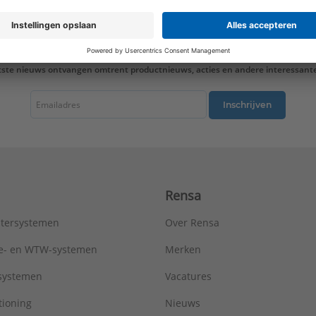
KOMO-keur:
Nee
Lengte aansluiting 1:
53,5 mm
Lengte aansluiting 2:
53,5 mm
LPCB keur:
Nee
tste nieuws ontvangen omtrent productnieuws, acties en andere interessant
Materiaal aansluiting 1:
Polyvinylidenefluoride (PVDF)
Materiaal aansluiting 2:
Polyvinylidenefluoride (PVDF)
Materiaal afdichting:
Gehydroneerd nitril rubber (HNBR)
Inschrijven
Max. bedrijfsdruk bij max. medium temperatuur:
10 bar
Max. werkdruk bij 20°C:
10 bar
Mediumtemperatuur (continu):
-20 - 60 °C
Merk:
Henco
Met aftapper:
Nee
Rensa
Met ontluchter:
Nee
Met pakkingen:
Ja
tersystemen
Over Rensa
Met stootnok/-rand:
Nee
Met thermische isolatie:
Nee
tie- en WTW-systemen
Merken
Met TUV goedkeuring:
Nee
tsystemen
Vacatures
Nom. diameter aansluiting 1:
DN 15
Nom. diameter aansluiting 2:
DN 15
tioning
Nieuws
Oppervlaktebehandeling aansluiting 1:
Onbehandeld