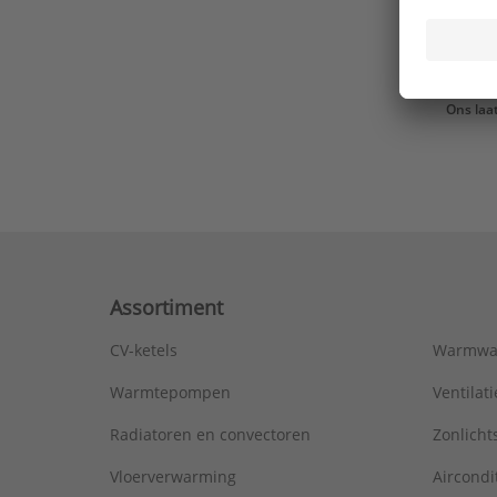
Ons laa
Assortiment
CV-ketels
Warmwa
Warmtepompen
Ventila
Radiatoren en convectoren
Zonlich
Vloerverwarming
Aircondi