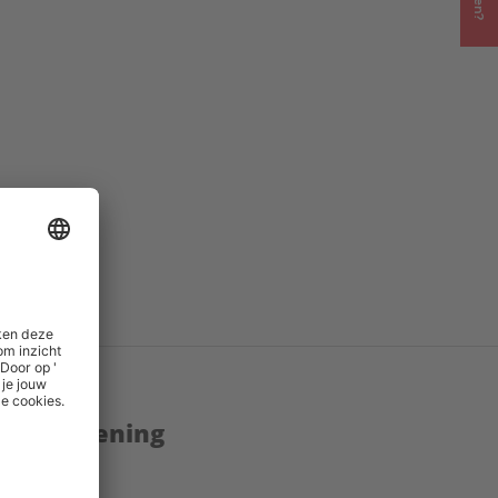
ands
()
23
()
79
()
enstverlening