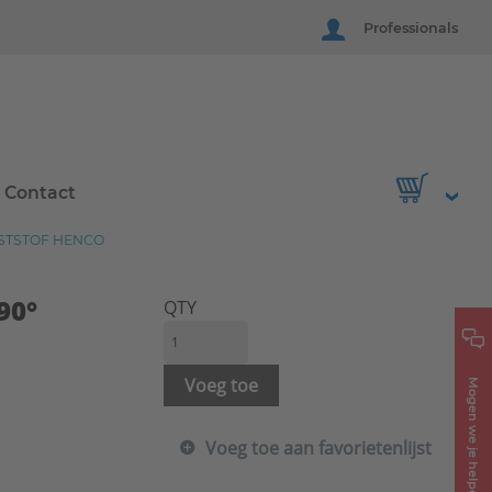
Professionals
Contact
NSTSTOF HENCO
90°
QTY
Voeg toe
Mogen we je helpen?
Voeg toe aan favorietenlijst