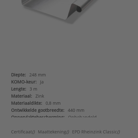
Diepte:
248 mm
KOMO-keur:
Ja
Lengte:
3 m
Materiaal:
Zink
Materiaaldikte:
0,8 mm
Ontwikkelde gootbreedte:
440 mm
Oppervlaktebescherming:
Onbehandeld
Vorm:
Bakgoot (recht)
Merk:
Rheinzink
Certificaat
()
Maattekening
()
EPD Rheinzink Classic
()