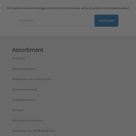
Ons laatste nieuws ontvangen omtrent productnieuws, acties en andere interessante zaken?
Inschrijven
Assortiment
CV-ketels
Warmtepompen
Radiatoren en convectoren
Vloerverwarming
Leidingsystemen
Pompen
Warmwatersystemen
Ventilatie- en WTW-systemen