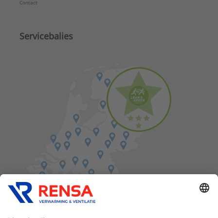
Contact
Servicebalies
Vind een balie in de buurt