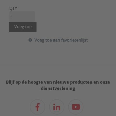
Type:
B44
Serie:
Bakgoot
QTY
Bodembreedte:
210 mm
Breedte opening bovenaan:
210 mm
Voeg toe
Voeg toe aan favorietenlijst
Blijf op de hoogte van nieuwe producten en onze
dienstverlening