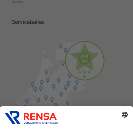
Contact
Servicebalies
Vind een balie in de buurt