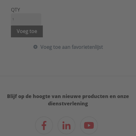
Uitwendige buisdiameter aansluiting 1:
20 mm
Type:
4756
QTY
Serie:
Viega Smartpress PPSU
Voeg toe
Voeg toe aan favorietenlijst
Blijf op de hoogte van nieuwe producten en onze
dienstverlening