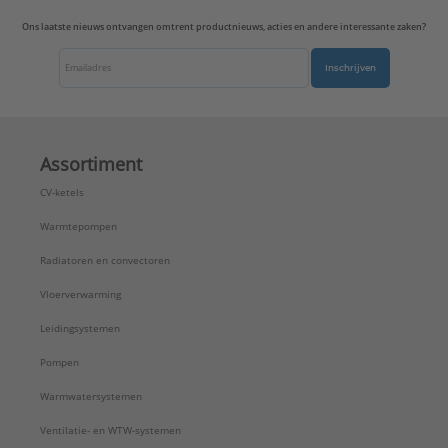
Ons laatste nieuws ontvangen omtrent productnieuws, acties en andere interessante zaken?
Inschrijven
Assortiment
CV-ketels
Warmtepompen
Radiatoren en convectoren
Vloerverwarming
Leidingsystemen
Pompen
Warmwatersystemen
Ventilatie- en WTW-systemen