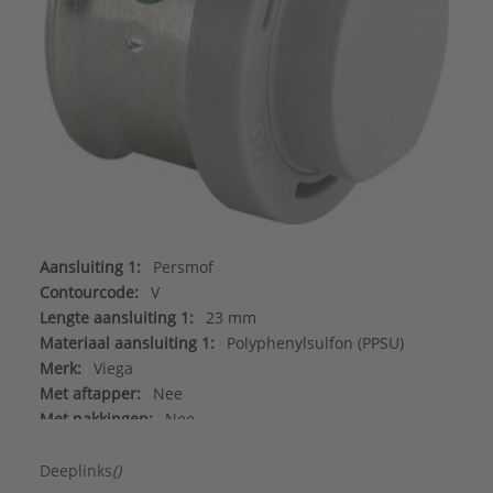
Aansluiting 1:
Persmof
Contourcode:
V
Lengte aansluiting 1:
23 mm
Materiaal aansluiting 1:
Polyphenylsulfon (PPSU)
Merk:
Viega
Met aftapper:
Nee
Met pakkingen:
Nee
Nom. diameter aansluiting 1:
DN 15
Systeemgebonden:
Ja
Deeplinks
()