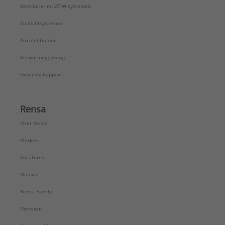
Uitwendige buisdiameter aansluiting 2:
20 mm
Ventilatie- en WTW-systemen
Uitwendige buisdiameter aansluiting 3:
16 mm
Zonlichtsystemen
ULC keur:
Nee
UL-keur:
Nee
Airconditioning
VdS keur:
Nee
Verwarming overig
Verlopend:
Ja
Type:
6718
Gereedschappen
Serie:
Viega Smartpress Inox
Rensa
Over Rensa
Merken
Vacatures
Nieuws
Rensa Family
Diensten