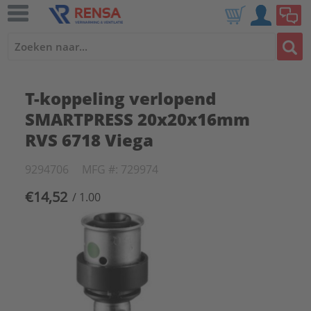
T-koppeling verlopend
SMARTPRESS 20x20x16mm
RVS 6718 Viega
9294706
MFG #: 729974
€14,52
/ 1.00