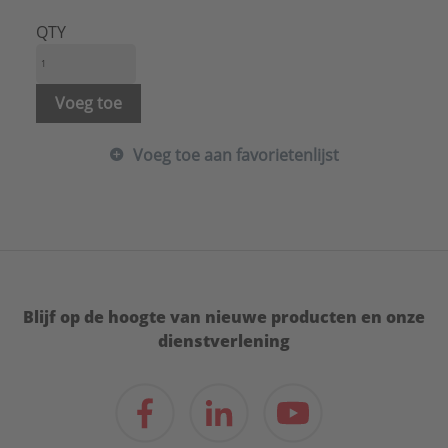
Geschikt voor koperen buis:
Nee
Geschikt voor kunststof buis:
Ja
QTY
Geschikt voor roestvaststalen buis:
Nee
Geschikt voor spiraalbuis:
Nee
Geschikt voor stalen buis:
Nee
Voeg toe
Hoogte:
66 mm
Inlage:
Geen
Voeg toe aan favorietenlijst
Materiaal:
Staal
Merk:
Wavin
Nom. diameter:
DN 32
Oppervlaktebescherming:
Elektrolytisch verzinkt
Sluitvoorziening:
Dubbel schroef
Uitwendige buisdiameter:
32 - 32 mm
Serie:
Bevestigingsmateriaal
Blijf op de hoogte van nieuwe producten en onze
dienstverlening