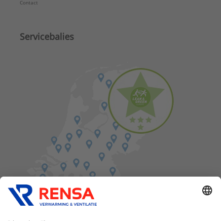
Contact
Servicebalies
Vind een balie in de buurt