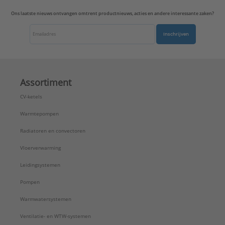
Ons laatste nieuws ontvangen omtrent productnieuws, acties en andere interessante zaken?
Inschrijven
Assortiment
CV-ketels
Warmtepompen
Radiatoren en convectoren
Vloerverwarming
Leidingsystemen
Pompen
Warmwatersystemen
Ventilatie- en WTW-systemen