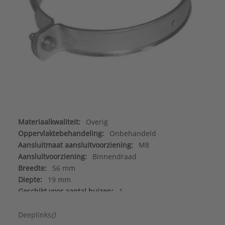
Materiaalkwaliteit:
Overig
Oppervlaktebehandeling:
Onbehandeld
Aansluitmaat aansluitvoorziening:
M8
Aansluitvoorziening:
Binnendraad
Breedte:
56 mm
Diepte:
19 mm
Geschikt voor aantal buizen:
1
Geschikt voor aluminium buis:
Nee
Geschikt voor gietijzeren buis:
Nee
Deeplinks
()