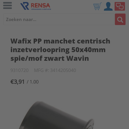
Wafix PP manchet centrisch
inzetverloopring 50x40mm
spie/mof zwart Wavin
9310720
MFG #: 3414205040
€3,91
/ 1.00