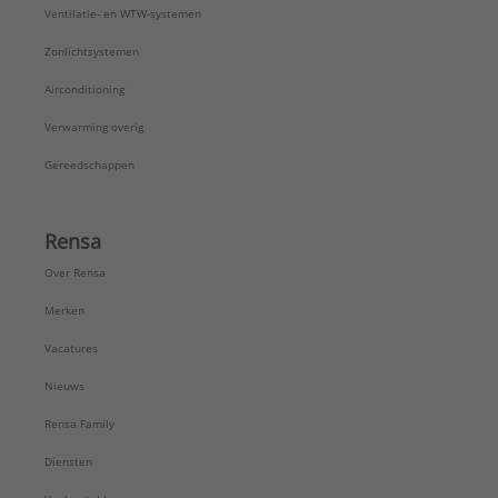
Vorm:
Recht
Ventilatie- en WTW-systemen
Wanddikte aansluiting 1:
1,8 mm
Zonlichtsystemen
Wanddikte aansluiting 2:
1,8 mm
Zeta-waarde:
1,2
Airconditioning
Merk:
Wavin
Verwarming overig
Serie:
Wafix PP hulpstukken
Gereedschappen
Rensa
Over Rensa
Merken
Vacatures
Nieuws
Rensa Family
Diensten