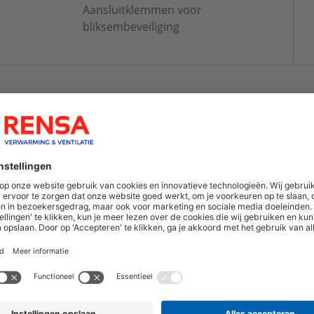
Aansluitklemmen voor
bliksembeveiliging
hoogte van nieuwe producten en onze di