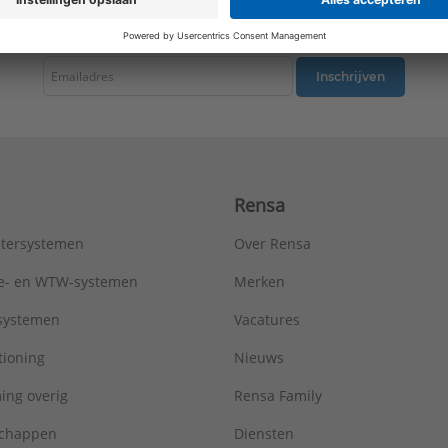
tste nieuws ontvangen omtrent productnieuws, acties en andere interessant
Inschrijven
Rensa
tersystemen
Over Rensa
tie- en WTW-systemen
Merken
tsystemen
Vacatures
tioning
Nieuws
ing overig
Rensa Family
chappen
Diensten