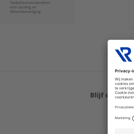
Toebehoren/onderdelen
voor aarding en
bliksembeveiliging
Blijf op de 