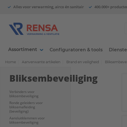
Alles voor verwarming, airco én sanitair
400.000+ producte
Assortiment
Configuratoren & tools
Dienst
Home
Aanverwante artikelen
Brand en veiligheid
Bliksembevei
Bliksembeveiliging
Verbinders voor
bliksembeveiliging
Ronde geleiders voor
bliksemafleiding
(beveiliging)
Aansluitklemmen voor
bliksembeveiliging