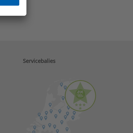
e zaken?
Servicebalies