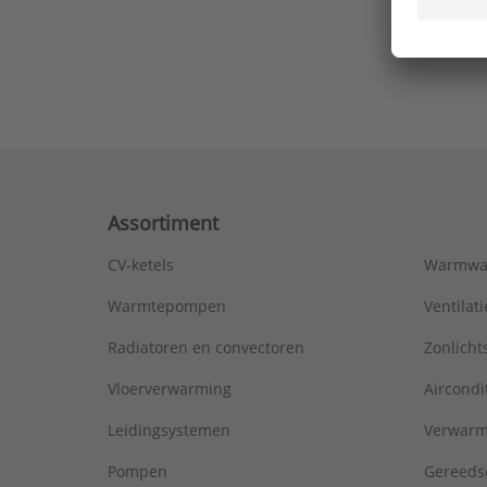
Ons laa
Assortiment
CV-ketels
Warmwa
Warmtepompen
Ventila
Radiatoren en convectoren
Zonlich
Vloerverwarming
Aircondi
Leidingsystemen
Verwarm
Pompen
Gereeds