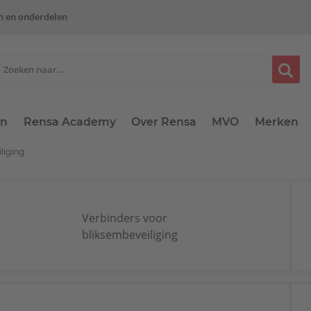
n en onderdelen
en
Rensa Academy
Over Rensa
MVO
Merken
liging
Verbinders voor
bliksembeveiliging