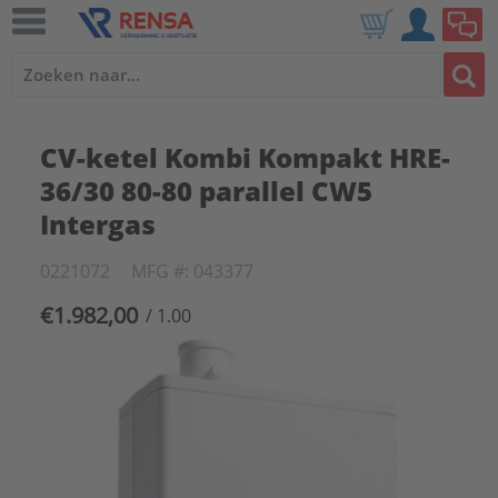
CV-ketel Kombi Kompakt HRE-
36/30 80-80 parallel CW5
Intergas
0221072
MFG #: 043377
€1.982,00
/ 1.00