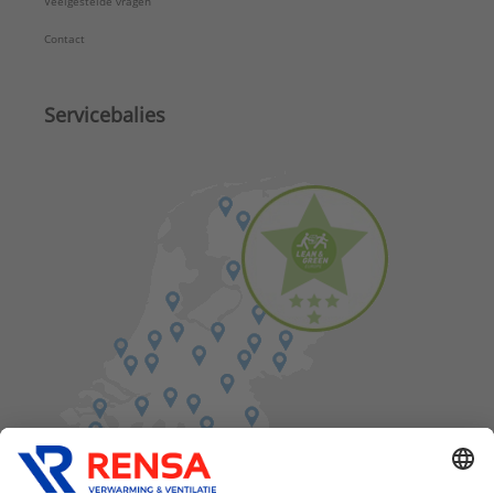
Veelgestelde vragen
Uitwendige buisdiameter brandstof:
15 mm
Contact
Uitwendige buisdiameter condens:
25,4 mm
Uitwendige buisdiameter koud tapwater:
15 mm
Uitwendige buisdiameter retour:
22 mm
Servicebalies
Uitwendige buisdiameter warm tapwater:
15 mm
Verwarmingsvermogen instelbaar:
Ja
Waakvlam:
Nee
Warmtapwatercapaciteit bij 60 °C:
9 l/min
Type:
Kombi HRE 36/30 A + TSK/RGK
Serie:
Kombi Kompakt HRE A
Nom. vermogen 50-30 °C:
27,1 kW
CW label:
5