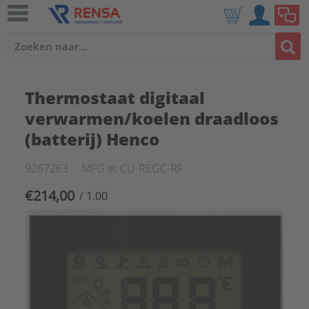
Thermostaat digitaal
verwarmen/koelen draadloos
(batterij) Henco
9267263
MFG #: CU-REGC-RF
€214,00
/ 1.00