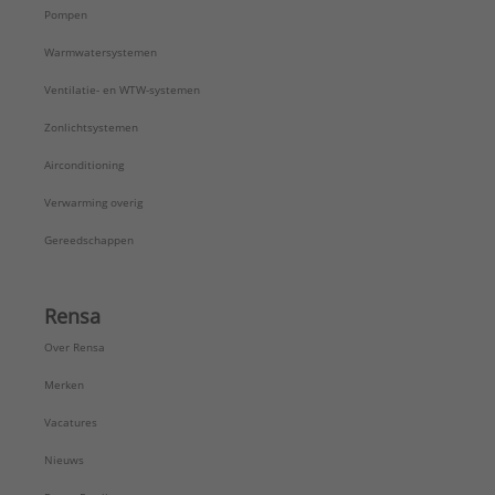
Weersafhankelijke regeling:
Nee
Pompen
Type:
CU-REGC-RF
Warmwatersystemen
Serie:
Vloerverwarming regelaars
Ventilatie- en WTW-systemen
Zonlichtsystemen
Airconditioning
Verwarming overig
Gereedschappen
Rensa
Over Rensa
Merken
Vacatures
Nieuws