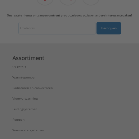
Ons laatste nieuws ontvangen omtrent productnieuws, acties en andere interessante zaken?
Inschrijven
Assortiment
CV-ketels
Warmtepompen
Radiatoren en convectoren
Vloerverwarming
Leidingsystemen
Pompen
Warmwatersystemen