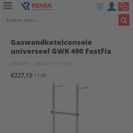
Gaswandketelconsole
universeel GWK 490 FastFix
0560990
MFG #: 10-71750
€227,15
/ 1.00