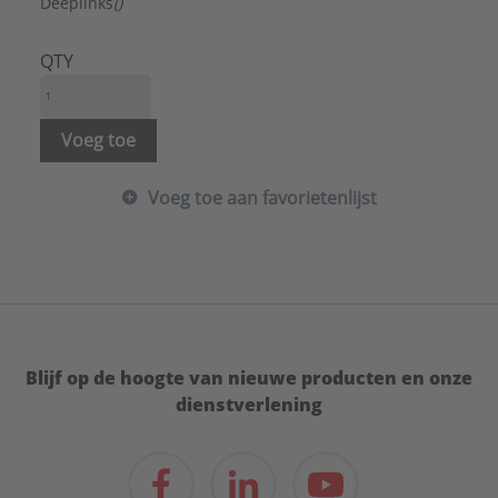
Koudwateraansluiting:
Nee
Deeplinks
()
Luchttoevoer aansluiting:
Nee
Materiaal:
Staal
QTY
Rookgasafvoer aansluiting:
Nee
Verstelbaar:
Ja
Wandafstand:
10 - 200 mm
Voeg toe
Warmwateraansluiting:
Nee
Voeg toe aan favorietenlijst
Blijf op de hoogte van nieuwe producten en onze
dienstverlening