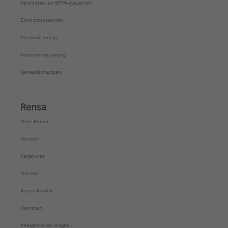
Ventilatie- en WTW-systemen
Zonlichtsystemen
Airconditioning
Verwarming overig
Gereedschappen
Rensa
Over Rensa
Merken
Vacatures
Nieuws
Rensa Family
Diensten
Veelgestelde vragen