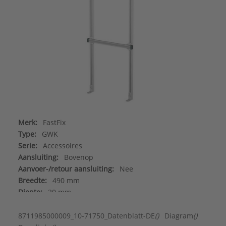
Merk:
FastFix
Type:
GWK
Serie:
Accessoires
Aansluiting:
Bovenop
Aanvoer-/retour aansluiting:
Nee
Breedte:
490 mm
Diepte:
20 mm
Gasaansluiting:
Nee
Hoogte:
1700 mm
8711985000009_10-71750_Datenblatt-DE
()
Diagram
()