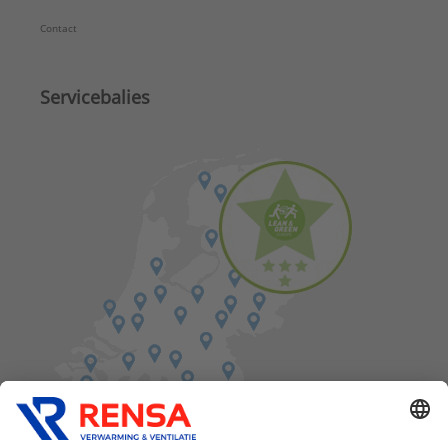
Contact
Servicebalies
Vind een balie in de buurt