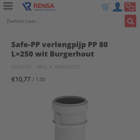
Safe-PP verlengpijp PP 80
L=250 wit Burgerhout
0300100
MFG #: 400453973
€10,77
/ 1.00