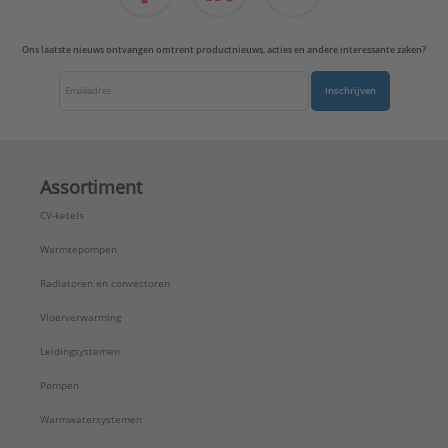
Wanddikte:
2,2 mm
Wet (condenserend):
Ja
Ons laatste nieuws ontvangen omtrent productnieuws, acties en andere interessante zaken?
Type:
Verlengpijp
Serie:
Safe-PP
Inschrijven
Assortiment
CV-ketels
Warmtepompen
Radiatoren en convectoren
Vloerverwarming
Leidingsystemen
Pompen
Warmwatersystemen