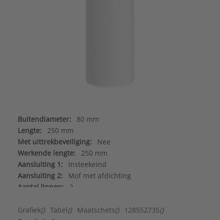
Buitendiameter:
80 mm
Lengte:
250 mm
Met uittrekbeveiliging:
Nee
Werkende lengte:
250 mm
Aansluiting 1:
Insteekeind
Aansluiting 2:
Mof met afdichting
Aantal lippen:
2
Alleen geschikt voor luchttoevoer:
Nee
Binnendiameter aansluiting 1:
78 mm
Grafiek
()
Tabel
()
Maatschets
()
128552735
()