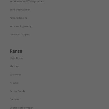
Ventilatie- en WTW-systemen
Zonlichtsystemen
Airconditioning
Verwarming overig
Gereedschappen
Rensa
Over Rensa
Merken
Vacatures
Nieuws
Rensa Family
Diensten
Veelgestelde vragen