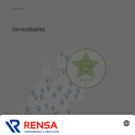
Contact
Servicebalies
Vind een balie in de buurt