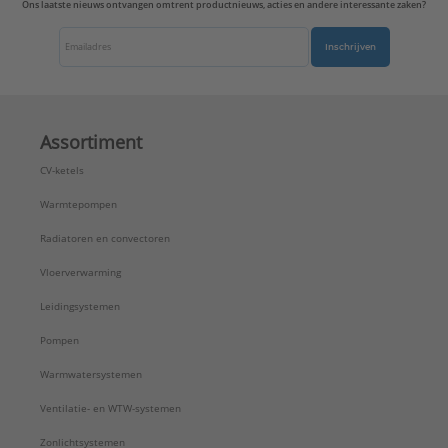
Ons laatste nieuws ontvangen omtrent productnieuws, acties en andere interessante zaken?
Inschrijven
Assortiment
CV-ketels
Warmtepompen
Radiatoren en convectoren
Vloerverwarming
Leidingsystemen
Pompen
Warmwatersystemen
Ventilatie- en WTW-systemen
Zonlichtsystemen