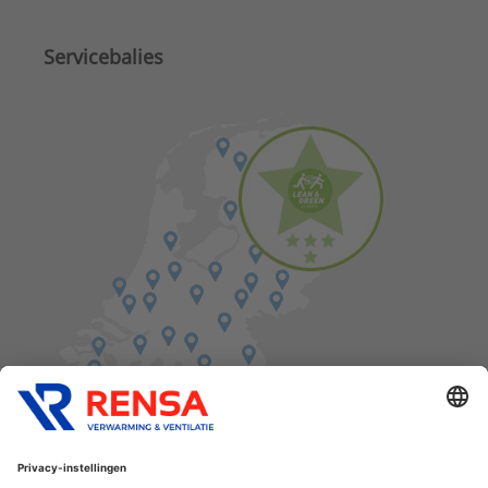
Servicebalies
Vind een balie in de buurt