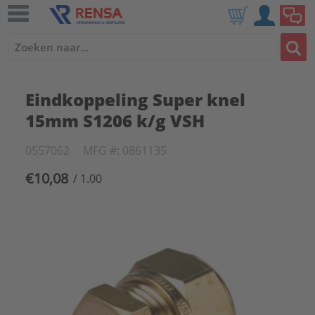
Eindkoppeling Super knel
15mm S1206 k/g VSH
0557062
MFG #: 0861135
€10,08
/ 1.00