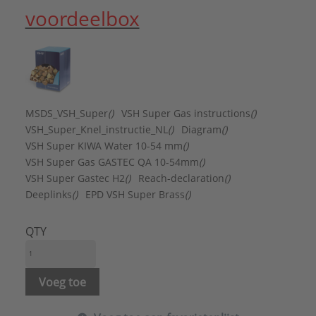
KIWA-keur:
Ja
voordeelbox
KOMO-keur:
Nee
Kwaliteitsklasse aansluiting 1:
CuZn40Pb2 (CW617N)
Lengte aansluiting 1:
26,5 mm
LPCB keur:
Nee
Materiaal aansluiting 1:
Messing
MSDS_VSH_Super
()
VSH Super Gas instructions
()
Materiaal afdichting:
Messing
VSH_Super_Knel_instructie_NL
()
Diagram
()
Max. werkdruk bij 20°C:
10 bar
VSH Super KIWA Water 10-54 mm
()
Mediumtemperatuur (continu):
-35 - 200 °C
VSH Super Gas GASTEC QA 10-54mm
()
Merk:
VSH
VSH Super Gastec H2
()
Reach-declaration
()
Met aftapper:
Nee
Deeplinks
()
EPD VSH Super Brass
()
Met ontluchter:
Nee
Met pakkingen:
Nee
Nom. diameter aansluiting 1:
DN 12
QTY
Oppervlaktebehandeling aansluiting 1:
Onbehandeld
Oppervlaktebescherming aansluiting 1:
Voeg toe
Onbehandeld
Sleutelwijdte:
24 mm