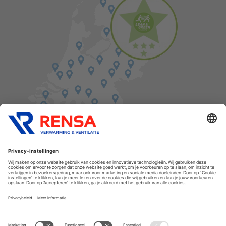
Vind een balie in de buurt
Cookies
Privacyverklaring
Algemene voorwaarden
Disclaimer