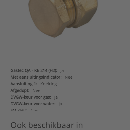
Gastec QA - KE 214 (H2):
Ja
Met aansluitingsindicator:
Nee
Aansluiting 1:
Knelring
Afgedopt:
Nee
DVGW-keur voor gas:
Ja
DVGW-keur voor water:
Ja
FM keur:
Nee
Gastec QA:
Ja
Ook beschikbaar in
Hoofdkleur fitting:
Messing