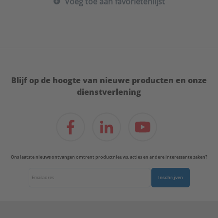
Voeg toe aan favorietenlijst
Sleutelwijdte wartel:
22 mm
Systeemgebonden:
Ja
Uitwendige buisdiameter aansluiting 1:
15 mm
ULC keur:
Nee
UL-keur:
Nee
VdS keur:
Nee
Werkende lengte aansluiting 1:
5 mm
Blijf op de hoogte van nieuwe producten en onze
Type:
S1206
dienstverlening
Serie:
Super
Ons laatste nieuws ontvangen omtrent productnieuws, acties en andere interessante zaken?
Inschrijven