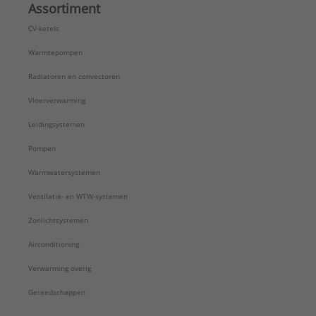
Assortiment
CV-ketels
Warmtepompen
Radiatoren en convectoren
Vloerverwarming
Leidingsystemen
Pompen
Warmwatersystemen
Ventilatie- en WTW-systemen
Zonlichtsystemen
Airconditioning
Verwarming overig
Gereedschappen