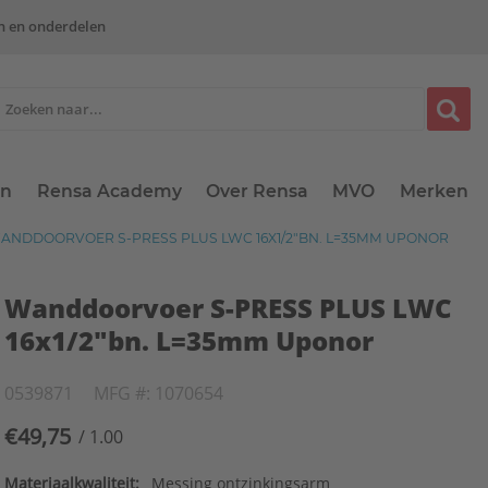
n en onderdelen
en
Rensa Academy
Over Rensa
MVO
Merken
NDDOORVOER S-PRESS PLUS LWC 16X1/2"BN. L=35MM UPONOR
Wanddoorvoer S-PRESS PLUS LWC
16x1/2"bn. L=35mm Uponor
0539871
MFG #: 1070654
€49,75
/ 1.00
Materiaalkwaliteit:
Messing ontzinkingsarm