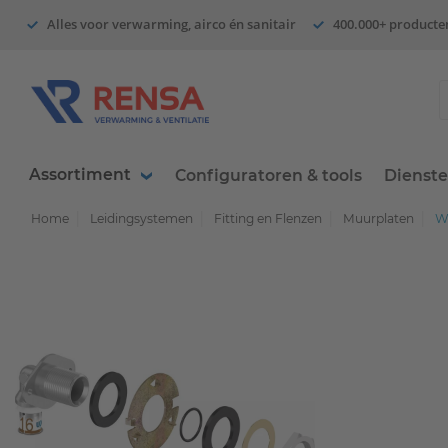
Alles voor verwarming, airco én sanitair
400.000+ producte
Assortiment
Configuratoren & tools
Dienst
Home
Leidingsystemen
Fitting en Flenzen
Muurplaten
WA