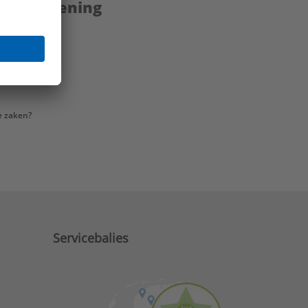
enstverlening
e zaken?
Servicebalies