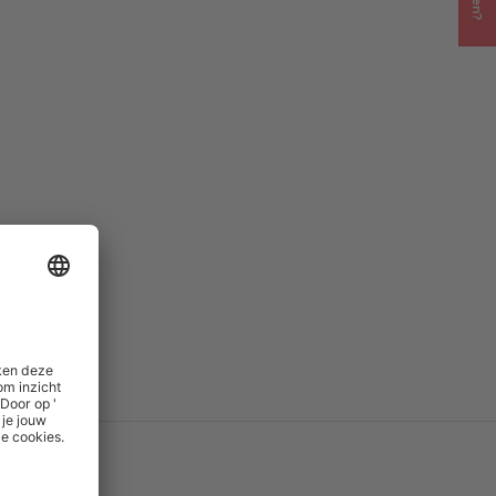
PD
()