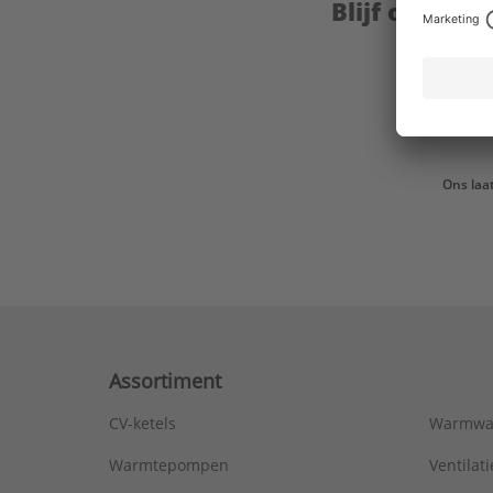
Blijf op de 
Ons laa
Assortiment
CV-ketels
Warmwa
Warmtepompen
Ventila