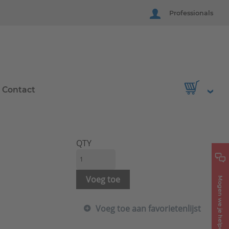
Professionals
Contact
QTY
Voeg toe
Mogen we je helpen?
Voeg toe aan favorietenlijst