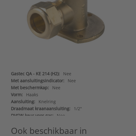
Gastec QA - KE 214 (H2):
Nee
Met aansluitingsindicator:
Nee
Met beschermkap:
Nee
Vorm:
Haaks
Aansluiting:
Knelring
Draadmaat kraanaansluiting:
1/2"
DVGW-keur voor gas:
Nee
DVGW-keur voor water:
Nee
Ook beschikbaar in
Gastec QA:
Nee