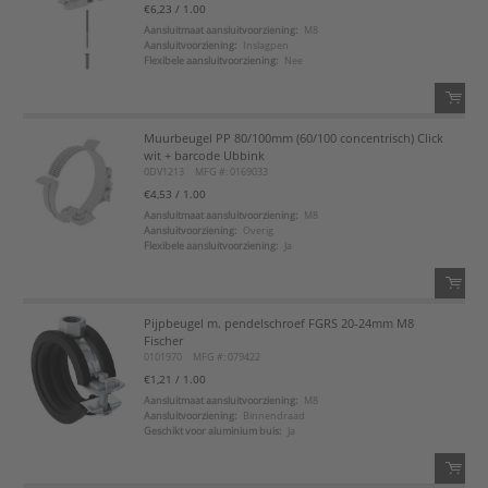
€6,23
/ 1.00
Voeg toe
Aansluitmaat aansluitvoorziening:
M8
Aansluitvoorziening:
Inslagpen
Flexibele aansluitvoorziening:
Nee
Voeg toe aan favorietenlijst
Muurbeugel PP 80/100mm (60/100 concentrisch) Click
QTY:
wit + barcode Ubbink
0DV1213
MFG #: 0169033
Voeg toe
€4,53
/ 1.00
Aansluitmaat aansluitvoorziening:
M8
Aansluitvoorziening:
Overig
Voeg toe aan favorietenlijst
Flexibele aansluitvoorziening:
Ja
Pijpbeugel m. pendelschroef FGRS 20-24mm M8
QTY:
Fischer
0101970
MFG #: 079422
Voeg toe
€1,21
/ 1.00
Aansluitmaat aansluitvoorziening:
M8
Aansluitvoorziening:
Binnendraad
Voeg toe aan favorietenlijst
Geschikt voor aluminium buis:
Ja