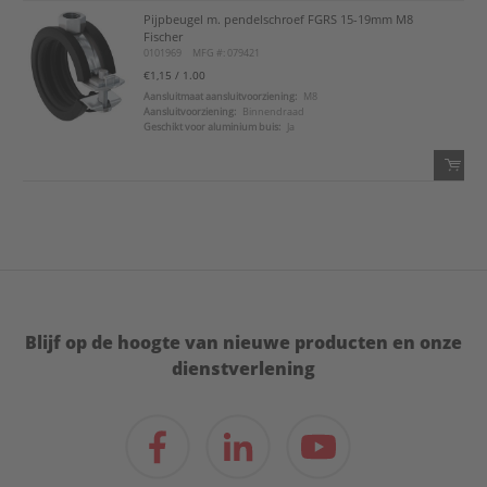
Pijpbeugel m. pendelschroef FGRS 15-19mm M8
QTY:
Fischer
0101969
MFG #: 079421
Voeg toe
€1,15
/ 1.00
Aansluitmaat aansluitvoorziening:
M8
Aansluitvoorziening:
Binnendraad
Voeg toe aan favorietenlijst
Geschikt voor aluminium buis:
Ja
QTY:
Voeg toe
Voeg toe aan favorietenlijst
Blijf op de hoogte van nieuwe producten en onze
dienstverlening