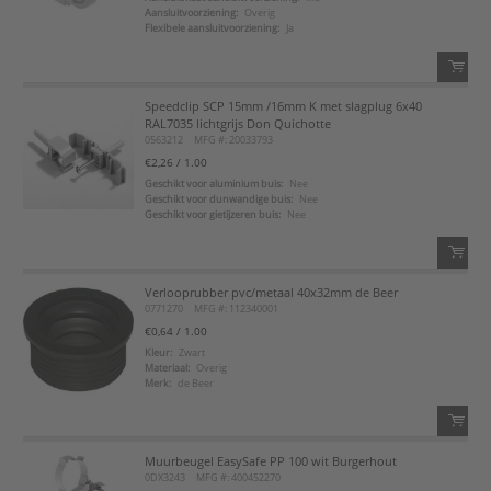
Aansluitvoorziening:
Overig
Voeg toe aan favorietenlijst
Flexibele aansluitvoorziening:
Ja
Speedclip SCP 15mm /16mm K met slagplug 6x40
QTY:
RAL7035 lichtgrijs Don Quichotte
0563212
MFG #: 20033793
Voeg toe
€2,26
/ 1.00
Geschikt voor aluminium buis:
Nee
Geschikt voor dunwandige buis:
Nee
Voeg toe aan favorietenlijst
Geschikt voor gietijzeren buis:
Nee
Verlooprubber pvc/metaal 40x32mm de Beer
QTY:
0771270
MFG #: 112340001
€0,64
/ 1.00
Voeg toe
Kleur:
Zwart
Materiaal:
Overig
Merk:
de Beer
Voeg toe aan favorietenlijst
Muurbeugel EasySafe PP 100 wit Burgerhout
QTY:
0DX3243
MFG #: 400452270