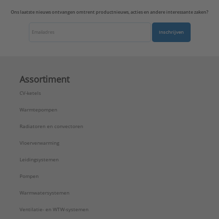
Ons laatste nieuws ontvangen omtrent productnieuws, acties en andere interessante zaken?
Inschrijven
Assortiment
CV-ketels
Warmtepompen
Radiatoren en convectoren
Vloerverwarming
Leidingsystemen
Pompen
Warmwatersystemen
Ventilatie- en WTW-systemen