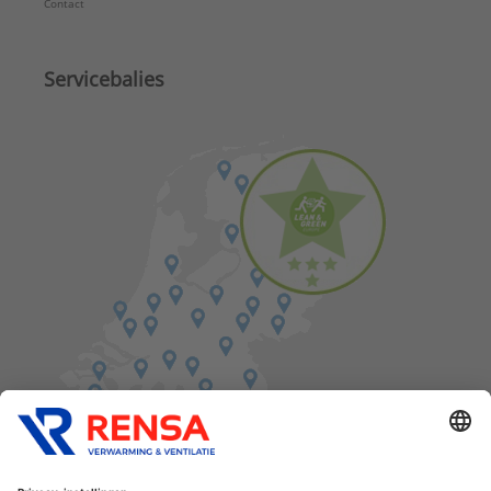
Contact
Servicebalies
Vind een balie in de buurt