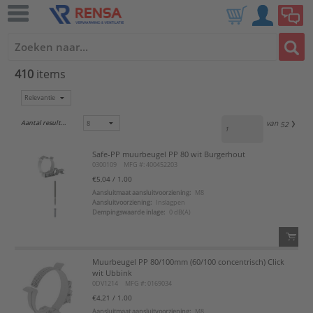
410
items
Aantal resultaten:
van
52
Safe-PP muurbeugel PP 80 wit Burgerhout
0300109
MFG #: 400452203
€5,04
/ 1.00
Aansluitmaat aansluitvoorziening:
M8
Aansluitvoorziening:
Inslagpen
Dempingswaarde inlage:
0 dB(A)
Muurbeugel PP 80/100mm (60/100 concentrisch) Click
QTY:
wit Ubbink
0DV1214
MFG #: 0169034
Voeg toe
€4,21
/ 1.00
Aansluitmaat aansluitvoorziening:
M8