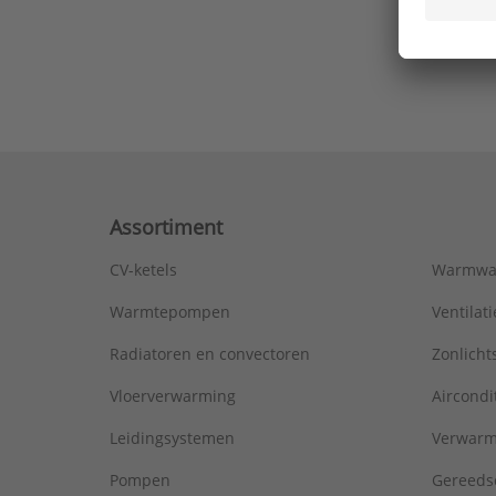
Ons laa
Assortiment
CV-ketels
Warmwa
Warmtepompen
Ventila
Radiatoren en convectoren
Zonlich
Vloerverwarming
Aircondi
Leidingsystemen
Verwarm
Pompen
Gereeds