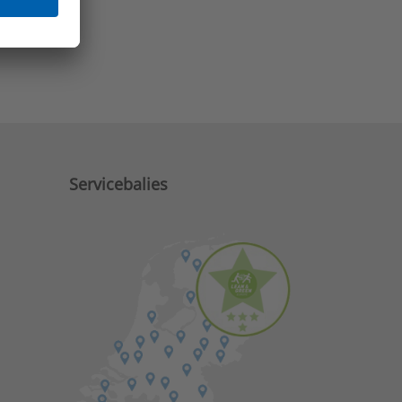
e zaken?
Servicebalies