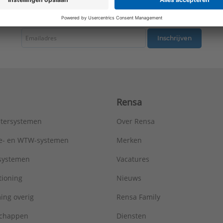
tste nieuws ontvangen omtrent productnieuws, acties en andere interessant
Inschrijven
Rensa
tersystemen
Over Rensa
tie- en WTW-systemen
Merken
tsystemen
Vacatures
tioning
Nieuws
ing overig
Rensa Family
chappen
Diensten