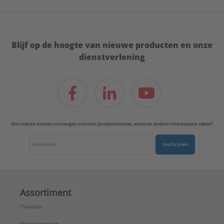
Type:
25x2,5 voorgeìsoleerd, S6, blue rol
Serie:
Uni Pipe PLUS
Blijf op de hoogte van nieuwe producten en onze
dienstverlening
Ons laatste nieuws ontvangen omtrent productnieuws, acties en andere interessante zaken?
Inschrijven
Assortiment
CV-ketels
Warmtepompen