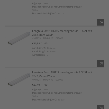
Afgedopt:
Nee
Max. bedrijfsdruk bij max. medium temperatuur:
Voeg toe aan favorietenlijst
10 bar
Max. werkdruk bij 20°C:
10 bar
Lengte a 5mtr. TIGRIS meerlagenbuis PEX/AL wit
QTY:
25x2,5mm Wavin
4997125
MFG #: 4311025005
Voeg toe
€50,55
/ 1.00
Aansluiting 1:
Buiseind
Aansluiting 2:
Buiseind
Voeg toe aan favorietenlijst
Aantal lagen:
5
Lengte a 5mtr. TIGRIS meerlagenbuis PEX/AL wit
QTY:
20x2,25mm Wavin
4997124
MFG #: 4311020005
Voeg toe
€27,40
/ 1.00
Afgedopt:
Nee
Max. bedrijfsdruk bij max. medium temperatuur:
Voeg toe aan favorietenlijst
10 bar
Max. werkdruk bij 20°C:
10 bar