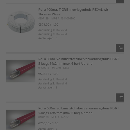
Rol a 100mtr. TIGRIS meerlagenbuis PEX/AL wit
QTY:
16x2mm Wavin
4997129
MFG #: 4311016100
Voeg toe
€371,00
/ 1.00
Aansluiting 1:
Buiseind
Aansluiting 2:
Buiseind
Voeg toe aan favorietenlijst
Aantal lagen:
5
Rol a 600m. volkunststof vloerverwarmingsbuis PE-RT
QTY:
5-laags 14x2mm (max.6 bar) Albrand
0FO0912
MFG #: 14.142
Voeg toe
€598,53
/ 1.00
Aansluiting 1:
Buiseind
Aansluiting 2:
Buiseind
Voeg toe aan favorietenlijst
Aantal lagen:
5
Rol a 600m. volkunststof vloerverwarmingsbuis PE-RT
QTY:
5-laags 18x2mm (max.6 bar) Albrand
0481138
MFG #: 14.182
Voeg toe
€760,36
/ 1.00
Aantal lagen:
5