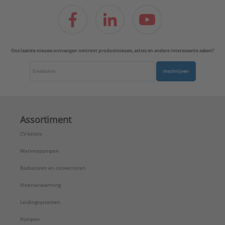
Ons laatste nieuws ontvangen omtrent productnieuws, acties en andere interessante zaken?
Inschrijven
Assortiment
CV-ketels
Warmtepompen
Radiatoren en convectoren
Vloerverwarming
Leidingsystemen
Pompen