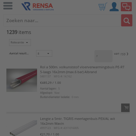
1239
items
Aantal resultaten:
van
155
Rol a 500m. volkunststof vloerverwarmingsbuis PE-RT
5-laags 16x2mm (max.6 bar) Albrand
0481137
MFG #: 14.162
€485,29
/ 1.00
Aantal lagen:
5
Afgedopt:
Nee
Buitendiameter isolatie:
0 mm
Lengte a 5mtr. TIGRIS meerlagenbuis PEX/AL wit
QTY:
16x2mm Wavin
4997123
MFG #: 4311016005
Voeg toe
€21,70
/ 1.00