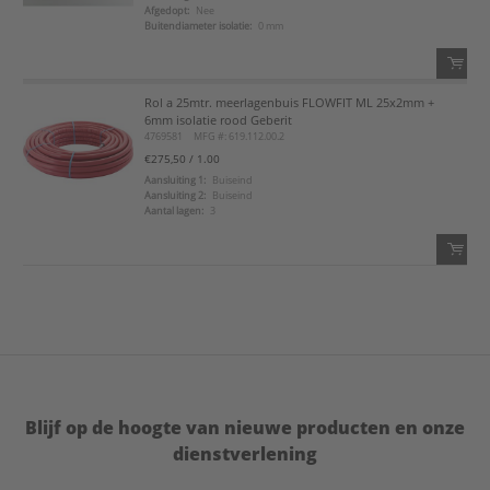
Afgedopt:
Nee
Voeg toe aan favorietenlijst
Buitendiameter isolatie:
0 mm
Rol a 25mtr. meerlagenbuis FLOWFIT ML 25x2mm +
QTY:
6mm isolatie rood Geberit
4769581
MFG #: 619.112.00.2
Voeg toe
€275,50
/ 1.00
Aansluiting 1:
Buiseind
Aansluiting 2:
Buiseind
Voeg toe aan favorietenlijst
Aantal lagen:
3
QTY:
Voeg toe
Voeg toe aan favorietenlijst
Blijf op de hoogte van nieuwe producten en onze
dienstverlening