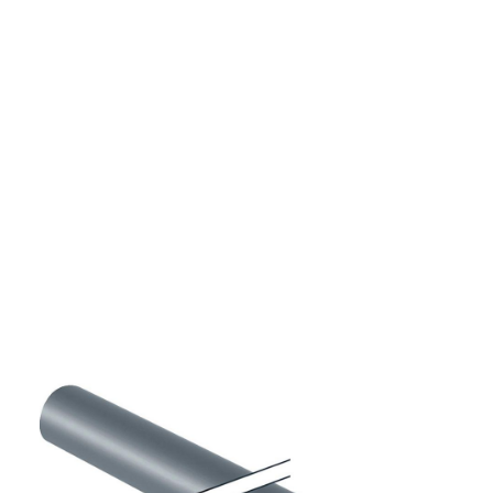
Lengte a 5mtr. meerlagenbuis
FLOWFIT ML 32x2,8mm
Geberit
4367991
MFG #: 619.023.00.1
€72,75
/ 1.00