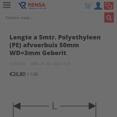
Lengte a 5mtr. Polyethyleen
(PE) afvoerbuis 50mm
WD=3mm Geberit
9293396
MFG #: 361.000.16.0
€26,80
/ 1.00