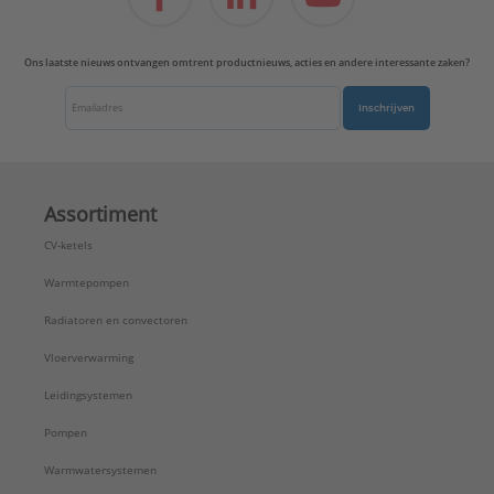
UV-bestendig:
Ja
Wanddikte:
3 mm
Ons laatste nieuws ontvangen omtrent productnieuws, acties en andere interessante zaken?
Waterinhoud:
1,5 l/m
Merk:
Geberit
Inschrijven
Type:
Afvoer
Serie:
PE
Mediumtemperatuur:
-20 - 80 °C
Assortiment
CV-ketels
Warmtepompen
Radiatoren en convectoren
Vloerverwarming
Leidingsystemen
Pompen
Warmwatersystemen