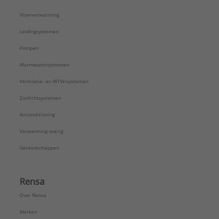
Vloerverwarming
Leidingsystemen
Pompen
Warmwatersystemen
Ventilatie- en WTW-systemen
Zonlichtsystemen
Airconditioning
Verwarming overig
Gereedschappen
Rensa
Over Rensa
Merken