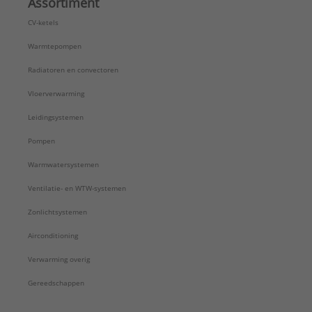
Assortiment
CV-ketels
Warmtepompen
Radiatoren en convectoren
Vloerverwarming
Leidingsystemen
Pompen
Warmwatersystemen
Ventilatie- en WTW-systemen
Zonlichtsystemen
Airconditioning
Verwarming overig
Gereedschappen