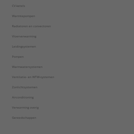
CV-ketels
Warmtepompen
Radiatoren en convectoren
Vloerverwarming
Leidingsystemen
Pompen
Warmwatersystemen
Ventilatie- en WTW-systemen
Zonlichtsystemen
Airconditioning
Verwarming overig
Gereedschappen