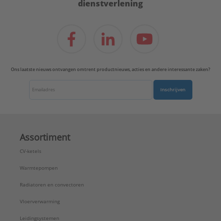
dienstverlening
Ons laatste nieuws ontvangen omtrent productnieuws, acties en andere interessante zaken?
Inschrijven
Assortiment
CV-ketels
Warmtepompen
Radiatoren en convectoren
Vloerverwarming
Leidingsystemen