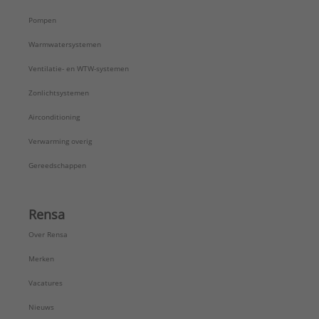
Pompen
Warmwatersystemen
Ventilatie- en WTW-systemen
Zonlichtsystemen
Airconditioning
Verwarming overig
Gereedschappen
Rensa
Over Rensa
Merken
Vacatures
Nieuws