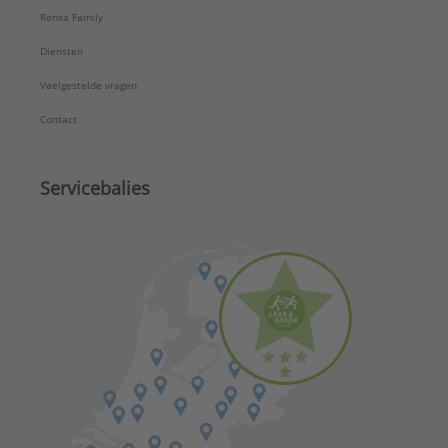
Rensa Family
Diensten
Veelgestelde vragen
Contact
Servicebalies