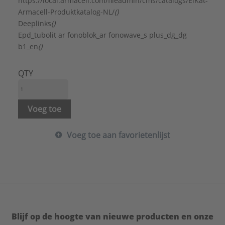
https://local.armacell.com/fileadmin/cms/catalogs/ElKat-
Armacell-Produktkatalog-NL/
()
Deeplinks
()
Epd_tubolit ar fonoblok_ar fonowave_s plus_dg_dg
b1_en
()
QTY
Voeg toe
Voeg toe aan favorietenlijst
Blijf op de hoogte van nieuwe producten en onze