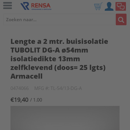
Lengte a 2 mtr. buisisolatie
TUBOLIT DG-A ø54mm
isolatiedikte 13mm
zelfklevend (doos= 25 lgts)
Armacell
0474066
MFG #: TL-54/13-DG-A
€19,40
/ 1.00