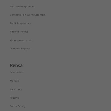
Warmwatersystemen
Ventilatie- en WTW-systemen
Zonlichtsystemen
Airconditioning
Verwarming overig
Gereedschappen
Rensa
Over Rensa
Merken
Vacatures
Nieuws
Rensa Family