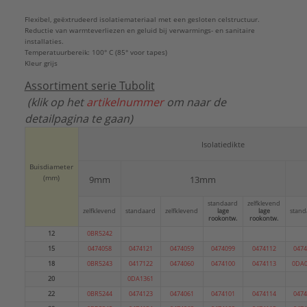
Euroklasse brandende vallende druppels/deeltjes
Flexibel, geëxtrudeerd isolatiemateriaal met een gesloten celstructuur.
volgens EN 13501-1:
Reductie van warmteverliezen en geluid bij verwarmings- en sanitaire
d0
installaties.
Temperatuurbereik: 100° C (85° voor tapes)
Euroklasse rookontwikkeling volgens EN 13501-1:
Kleur grijs
s2
Assortiment serie Tubolit
Gebruikstemperatuur:
0 - 100 °C
(klik op het
artikelnummer
om naar de
Halogeenvrij:
Nee
detailpagina te gaan)
Kleur:
Grijs
Materiaal:
Polyethyleen, opgeschuimd (foam PE)
Isolatiedikte
Merk:
Armacell
Met bevestigingsmateriaal:
Nee
Buisdiameter
(mm)
9mm
13mm
Met sluiting:
Nee
Model:
Gesloten
standaard
zelfklevend
zelfklevend
standaard
zelfklevend
lage
lage
stand
Thermische isolatie:
Ja
rookontw.
rookontw.
Vorm:
Rond
12
0BR5242
Warmtegeleidingscoëfficiënt:
0,04 W/(m.K)
15
0474058
0474121
0474059
0474099
0474112
0474
Type:
isolatiesysteem
18
0BR5243
0417122
0474060
0474100
0474113
0DA0
Serie:
Tubolit DG B1
20
0DA1361
22
0BR5244
0474123
0474061
0474101
0474114
0474