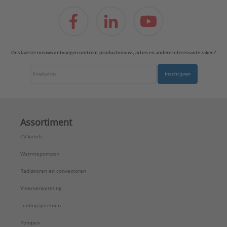
Ons laatste nieuws ontvangen omtrent productnieuws, acties en andere interessante zaken?
Inschrijven
Assortiment
CV-ketels
Warmtepompen
Radiatoren en convectoren
Vloerverwarming
Leidingsystemen
Pompen