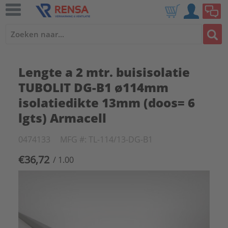
Lengte a 2 mtr. buisisolatie
TUBOLIT DG-B1 ø114mm
isolatiedikte 13mm (doos= 6
lgts) Armacell
0474133
MFG #: TL-114/13-DG-B1
€36,72
/ 1.00