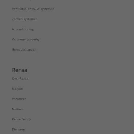
Ventilatie- en WTW-systemen
Zonlichtsystemen
Airconditioning
Verwarming overig
Gereedschappen
Rensa
Over Rensa
Merken
Vacatures
Nieuws
Rensa Family
Diensten