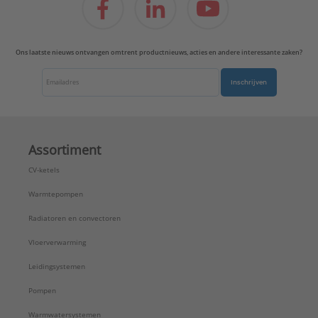
Ons laatste nieuws ontvangen omtrent productnieuws, acties en andere interessante zaken?
Inschrijven
Assortiment
CV-ketels
Warmtepompen
Radiatoren en convectoren
Vloerverwarming
Leidingsystemen
Pompen
Warmwatersystemen