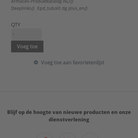
Armacell-Produktkatalog-NL/
()
Deeplinks
()
Epd_tubolit dg plus_en
()
QTY
Voeg toe
Voeg toe aan favorietenlijst
Blijf op de hoogte van nieuwe producten en onze
dienstverlening