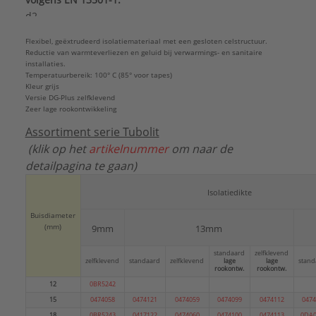
d2
Merk:
Armacell
Flexibel, geëxtrudeerd isolatiemateriaal met een gesloten celstructuur.
Met bevestigingsmateriaal:
Nee
Reductie van warmteverliezen en geluid bij verwarmings- en sanitaire
Met sluiting:
Ja
installaties.
Temperatuurbereik: 100° C (85° voor tapes)
Model:
Gesloten
Kleur grijs
Thermische isolatie:
Ja
Versie DG-Plus zelfklevend
Zeer lage rookontwikkeling
Vorm:
Rond
Warmtegeleidingscoëfficiënt:
0,05 W/(m.K)
Assortiment serie Tubolit
Type:
isolatiesysteem
(klik op het
artikelnummer
om naar de
Serie:
Tubolit DG Plus
detailpagina te gaan)
Isolatiedikte
Buisdiameter
(mm)
9mm
13mm
standaard
zelfklevend
zelfklevend
standaard
zelfklevend
lage
lage
stand
rookontw.
rookontw.
12
0BR5242
15
0474058
0474121
0474059
0474099
0474112
0474
18
0BR5243
0417122
0474060
0474100
0474113
0DA0