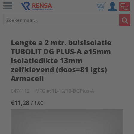
Lengte a 2 mtr. buisisolatie
TUBOLIT DG PLUS-A ø15mm
isolatiedikte 13mm
zelfklevend (doos=81 lgts)
Armacell
0474112
MFG #: TL-15/13-DGPlus-A
€11,28
/ 1.00