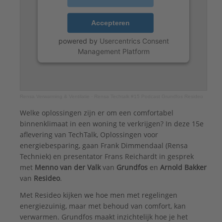
Accepteren
powered by
Usercentrics Consent
Management Platform
Rensa Verwarming & Ventilatie
·
Rensa Techtalk #15 Podcast Grundfos Resideo
Welke oplossingen zijn er om een comfortabel
binnenklimaat in een woning te verkrijgen? In deze 15e
aflevering van TechTalk, Oplossingen voor
energiebesparing, gaan Frank Dimmendaal (Rensa
Techniek) en presentator Frans Reichardt in gesprek
met
Menno van der Valk
van
Grundfos
en
Arnold Bakker
van
Resideo
.
Met Resideo kijken we hoe men met regelingen
energiezuinig, maar met behoud van comfort, kan
verwarmen. Grundfos maakt inzichtelijk hoe je het