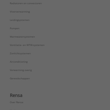
Radiatoren en convectoren
Vloerverwarming
Leidingsystemen
Pompen
Warmwatersystemen
Ventilatie- en WTW-systemen
Zonlichtsystemen
Airconditioning
Verwarming overig
Gereedschappen
Rensa
Over Rensa