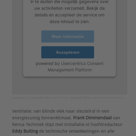
in te sluiten die mogelijk gegevens over
uw activiteiten verzamelt. Bekijk de
details en accepteer de service om
deze inhoud te zien.
Meer informatie
Accepteren
powered by
Usercentrics Consent
Management Platform
installatie.nl
·
Installatie Next met Rensa: Ventilatie Bingo: alle technische trends op een rijtje
Ventilatie: van blinde vlek naar sleutelrol in een
energiezuinig binnenklimaat.
Frank Dimmendaal
van
Rensa Techniek stipt met Installatie.nl hoofdredacteur
Eddy Buiting
de technische ontwikkelingen en alle