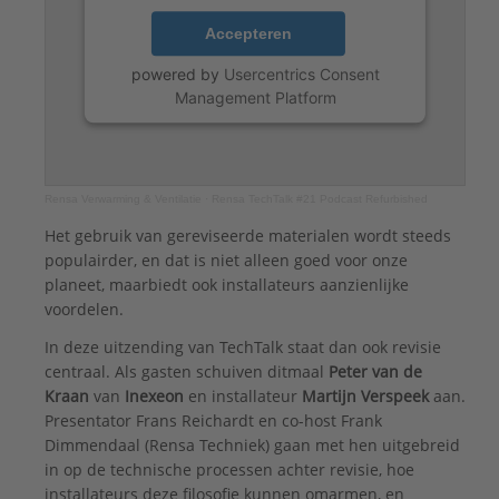
Accepteren
powered by
Usercentrics Consent
Management Platform
Rensa Verwarming & Ventilatie
·
Rensa TechTalk #21 Podcast Refurbished
Het gebruik van gereviseerde materialen wordt steeds
populairder, en dat is niet alleen goed voor onze
planeet, maarbiedt ook installateurs aanzienlijke
voordelen.
In deze uitzending van TechTalk staat dan ook revisie
centraal. Als gasten schuiven ditmaal
Peter van de
Kraan
van
Inexeon
en installateur
Martijn Verspeek
aan.
Presentator Frans Reichardt en co-host Frank
Dimmendaal (Rensa Techniek) gaan met hen uitgebreid
in op de technische processen achter revisie, hoe
installateurs deze filosofie kunnen omarmen, en