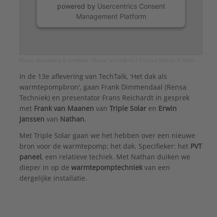
powered by
Usercentrics Consent
Management Platform
Rensa Verwarming & Ventilatie
·
Rensa TechTalk #13 Podcast Nathan & Triple Solar
In de 13e aflevering van TechTalk, 'Het dak als
warmtepompbron', gaan Frank Dimmendaal (Rensa
Techniek) en presentator Frans Reichardt in gesprek
met
Frank van Maanen
van
Triple Solar
en
Erwin
Janssen
van
Nathan
.
Met Triple Solar gaan we het hebben over een nieuwe
bron voor de warmtepomp: het dak. Specifieker: het
PVT
paneel
, een relatieve techiek. Met Nathan duiken we
dieper in op de
warmtepomptechniek
van een
dergelijke installatie.