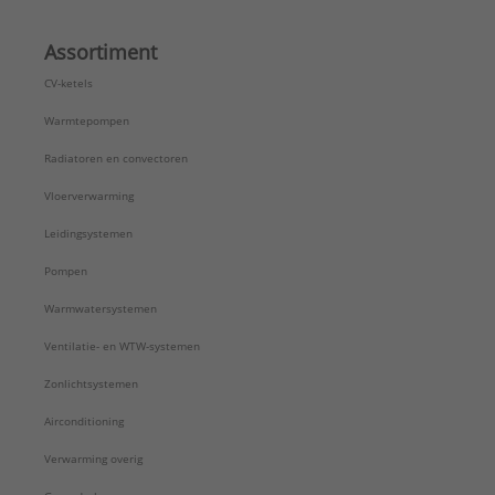
Assortiment
CV-ketels
Warmtepompen
Radiatoren en convectoren
Vloerverwarming
Leidingsystemen
Pompen
Warmwatersystemen
Ventilatie- en WTW-systemen
Zonlichtsystemen
Airconditioning
Verwarming overig